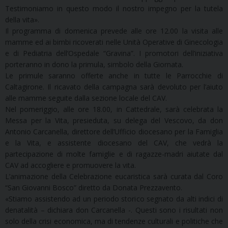
Testimoniamo in questo modo il nostro impegno per la tutela
della vita».
Il programma di domenica prevede alle ore 12.00 la visita alle
mamme ed ai bimbi ricoverati nelle Unità Operative di Ginecologia
e di Pediatria dell’Ospedale “Gravina”. I promotori dell’iniziativa
porteranno in dono la primula, simbolo della Giornata.
Le primule saranno offerte anche in tutte le Parrocchie di
Caltagirone. Il ricavato della campagna sarà devoluto per l’aiuto
alle mamme seguite dalla sezione locale del CAV.
Nel pomeriggio, alle ore 18.00, in Cattedrale, sarà celebrata la
Messa per la Vita, presieduta, su delega del Vescovo, da don
Antonio Carcanella, direttore dell’Ufficio diocesano per la Famiglia
e la Vita, e assistente diocesano del CAV, che vedrà la
partecipazione di molte famiglie e di ragazze-madri aiutate dal
CAV ad accogliere e promuovere la vita.
L’animazione della Celebrazione eucaristica sarà curata dal Coro
“San Giovanni Bosco” diretto da Donata Prezzavento.
«Stiamo assistendo ad un periodo storico segnato da alti indici di
denatalità – dichiara don Carcanella -. Questi sono i risultati non
solo della crisi economica, ma di tendenze culturali e politiche che