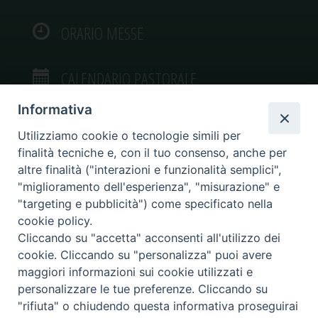
ORARIO MESSE
CALENDARIO PASTORALE
Informativa
Utilizziamo cookie o tecnologie simili per
finalità tecniche e, con il tuo consenso, anche per
VIDEOGALLERY
altre finalità ("interazioni e funzionalità semplici",
"miglioramento dell'esperienza", "misurazione" e
"targeting e pubblicità") come specificato nella
PHOTOGALLERY
cookie policy.
Cliccando su "accetta" acconsenti all'utilizzo dei
cookie. Cliccando su "personalizza" puoi avere
maggiori informazioni sui cookie utilizzati e
personalizzare le tue preferenze. Cliccando su
Diocesi di Caltagirone
"rifiuta" o chiudendo questa informativa proseguirai
Piazza San Francesco d’Assisi, 9 – tel. 0933.34186 – fax 0933.820590 e-mail: