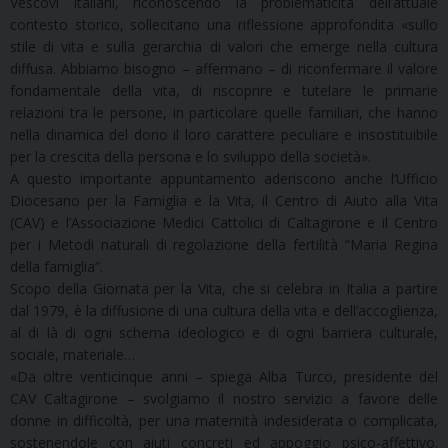
Vescovi italiani, riconoscendo la problematicità dell’attuale
contesto storico, sollecitano una riflessione approfondita «sullo
stile di vita e sulla gerarchia di valori che emerge nella cultura
diffusa. Abbiamo bisogno – affermano – di riconfermare il valore
fondamentale della vita, di riscoprire e tutelare le primarie
relazioni tra le persone, in particolare quelle familiari, che hanno
nella dinamica del dono il loro carattere peculiare e insostituibile
per la crescita della persona e lo sviluppo della società».
A questo importante appuntamento aderiscono anche l’Ufficio
Diocesano per la Famiglia e la Vita, il Centro di Aiuto alla Vita
(CAV) e l’Associazione Medici Cattolici di Caltagirone e il Centro
per i Metodi naturali di regolazione della fertilità “Maria Regina
della famiglia”.
Scopo della Giornata per la Vita, che si celebra in Italia a partire
dal 1979, è la diffusione di una cultura della vita e dell’accoglienza,
al di là di ogni schema ideologico e di ogni barriera culturale,
sociale, materiale…
«Da oltre venticinque anni – spiega Alba Turco, presidente del
CAV Caltagirone – svolgiamo il nostro servizio a favore delle
donne in difficoltà, per una maternità indesiderata o complicata,
sostenendole con aiuti concreti ed appoggio psico-affettivo.