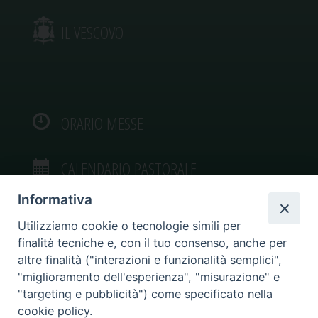
IL VESCOVO
ORARIO MESSE
CALENDARIO PASTORALE
Informativa
Utilizziamo cookie o tecnologie simili per
finalità tecniche e, con il tuo consenso, anche per
VIDEOGALLERY
altre finalità ("interazioni e funzionalità semplici",
"miglioramento dell'esperienza", "misurazione" e
"targeting e pubblicità") come specificato nella
PHOTOGALLERY
cookie policy.