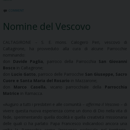
COMMENT
Nomine del Vescovo
CALTAGIRONE – S. E. mons. Calogero Peri, vescovo di
Caltagirone, ha provveduto alla cura di alcune Parrocchie
nominando:
don
Davide Paglia
, parroco della Parrocchia
San Giovanni
Bosco
in Caltagirone;
don
Lucio Gatto
, parroco delle Parrocchie
San Giuseppe, Sacro
Cuore e Santa Maria del Rosario
in Mazzarone;
don
Marco Casella
, vicario parrocchiale della
Parrocchia
Matrice
in Ramacca.
«Auguro a tutti i presbiteri e alle comunità –
afferma il Vescovo
– di
vivere questa nuova esperienza come un dono di Dio nella vita di
fede, sperimentando quella docilità e quella creatività missionaria
delle quali ci ha parlato Papa Francesco indicandoci ancora una
volta la Parrocchia come “presenza ecclesiale nel territorio,