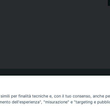
ORARIO MESSE
imili per finalità tecniche e, con il tuo consenso, anche per 
CALENDARIO PASTORALE
amento dell'esperienza", "misurazione" e "targeting e pubbli