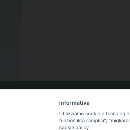
LA NOSTRA DIOCESI
Informativa
Utilizziamo cookie o tecnologie s
IL VESCOVO
funzionalità semplici", "miglior
cookie policy.