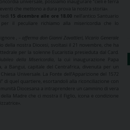
concordia universale, possiamo inaugurare “cieli e terra
venti che mettono a dura prova la nostra storia
»
.
rtedì
15 dicembre alle ore 18.00
nell’antico Santuario
er il peculiare richiamo alla misericordia che lo
Signore ,
– afferma don Gianni Zavattieri, Vicario Generale
o della nostra Diocesi, svoltasi il 21 novembre, che ha
tedrale per la solenne Eucaristia presieduta dal Card.
iubileo della Misericordia
, la cui inaugurazione Papa
a, a Bangui, capitale del Centrafrica, divenuta per un
Chiesa Universale. La Fonte dell’Apparizione del 1572
” di quel quartiere, esortandoli alla riconciliazione con
a Comunità Diocesana a intraprendere un cammino di vera
o della Madre che ci mostra il Figlio, icona e condizione
izzatrice
»
.