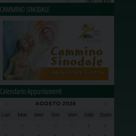
CAMMINO SINODALE
Calendario Appuntamenti
‹
AGOSTO 2026
›
Lun
Mar
Mer
Gio
Ven
Sab
Dom
27
28
29
30
31
1
2