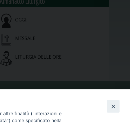
Almanacco Liturgico
OGGI:
MESSALE
LITURGIA DELLE ORE
VIDEOGALLERY
altre finalità ("interazioni e
PHOTOGALLERY
cità") come specificato nella