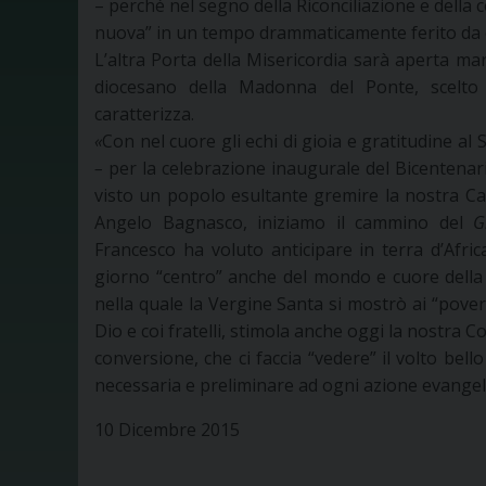
– perché nel segno della Riconciliazione e della 
nuova” in un tempo drammaticamente ferito da e
L’altra Porta della Misericordia sarà aperta ma
diocesano della Madonna del Ponte, scelto p
caratterizza.
«
Con nel cuore gli echi di gioia e gratitudine al 
–
per la celebrazione inaugurale del Bicentenari
visto un popolo esultante gremire la nostra Cat
Angelo Bagnasco, iniziamo il cammino del
G
Francesco ha voluto anticipare in terra d’Afric
giorno “centro” anche del mondo e cuore della 
nella quale la Vergine Santa si mostrò ai “poveri
Dio e coi fratelli, stimola anche oggi la nostr
conversione, che ci faccia “vedere” il volto bell
necessaria e preliminare ad ogni azione evangel
10 Dicembre 2015