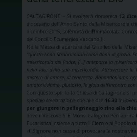
CALTAGIRONE – Si svolgerà domenica
13 dic
diocesano dell’Anno Santo della Misericordia ch
dicembre 2015, solennità dell’Immacolata Concez
del Concilio Ecumenico Vaticano II.
Nella Messa di apertura del Giubileo della Miser
“q
uesto Anno Straordinario come dono di grazia. Ent
misericordia del Padre, […] anteporre la misericordi
nella luce della sua misericordia. Attraversare la 
mistero di amore, di tenerezza. Abbandoniamo ogni
amato; viviamo, piuttosto, la gioia dell’incontro con
Con questo spirito la Chiesa di Caltagirone si pr
speciale celebrazione che alle ore
16.30
muover
per giungere in pellegrinaggio sino alla chi
dove il Vescovo S. E. Mons. Calogero Peri aprirà 
Eucaristica insieme a tutto il Clero e al Popolo d
«
Il Signore non cessa di provocare la nostra vit