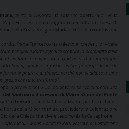
embre
, terza di Avvento, la solenne apertura a livello
e Papa Francesco ha inaugurato per tutta la Chiesa l’8
ione della Beata Vergine Maria e 50° della conclusione
icordia, Papa Francesco ha chiesto ai credenti di vivere
rare per quella Porta significa scoprire la profondità della
a al giudizio, e in ogni caso il giudizio di Dio sarà sempre
Porta Santa, dunque, ci faccia sentire partecipi di questo
 forma di paura e di timore, perché non si addice a chi è
 la grazia che tutto trasforma”.
epara all’avvio del Giubileo della Misericordia, con una
à
dal Santuario diocesano di Maria SS.ma del Ponte
esa Cattedrale
, che è la Chiesa Madre per tutti i fedeli,
la Porta della Misericordia e presiederà la Celebrazione
i Dio della Chiesa che vive e testimonia in Caltagirone.
a –
afferma S.E. Mons. Calogero Peri, Vescovo di Caltagirone