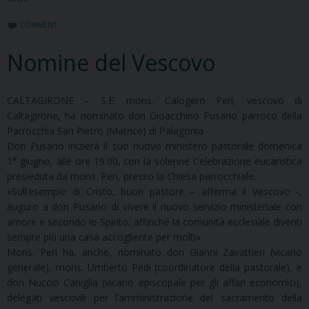
COMMENT
Nomine del Vescovo
CALTAGIRONE – S.E. mons. Calogero Peri, vescovo di
Caltagirone, ha nominato don Gioacchino Pusano parroco della
Parrocchia San Pietro (Matrice) di Palagonia
Don Pusano inizierà il suo nuovo ministero pastorale domenica
1° giugno, alle ore 19.00, con la solenne Celebrazione eucaristica
presieduta da mons. Peri, presso la Chiesa parrocchiale.
«Sull’esempio di Cristo, buon pastore – afferma il Vescovo -,
auguro a don Pusano di vivere il nuovo servizio ministeriale con
amore e secondo lo Spirito, affinché la comunità ecclesiale diventi
sempre più una casa accogliente per molti».
Mons. Peri ha, anche, nominato don Gianni Zavattieri (vicario
generale), mons. Umberto Pedi (coordinatore della pastorale), e
don Nuccio Caniglia (vicario episcopale per gli affari economici),
delegati vescovili per l’amministrazione del sacramento della