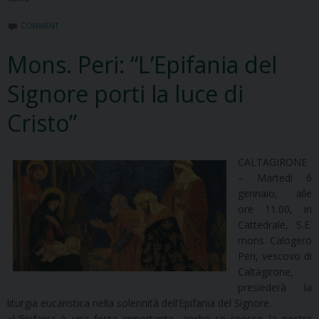
COMMENT
Mons. Peri: “L’Epifania del
Signore porti la luce di
Cristo”
CALTAGIRONE
– Martedì 6
gennaio, alle
ore 11.00, in
Cattedrale, S.E.
mons. Calogero
Peri, vescovo di
Caltagirone,
presiederà la
liturgia eucaristica nella solennità dell’Epifania del Signore.
«L’Epifania è una festa importante, anche se spesso la nostra