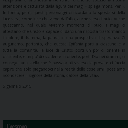
attenzione è catturata dalla figura dei magi – spiega mons. Peri -.
In fondo, però, questi personaggi ci ricordano lo spostarsi della
luce vera, come luce che viene dall’alto, anche verso il buio. Anche
quest’anno, nel quale vivremo momenti di buio, i magi ci
attestano che Cristo è capace di darci una risposta trasformando
il dolore, il dramma, la paura, in una prospettiva di speranza. Ci
auguriamo, pertanto, che questa Epifania porti a ciascuno e a
tutta la comunità, la luce di Cristo; porti un po’ di oriente in
occidente, e un po’ di occidente in oriente; porti Dio nei drammi; ci
consegni una stella che è passata attraverso la prova e ci faccia
capire che solo piegandoci nella realtà delle cose umili possiamo
riconoscere il Signore della storia, datore della vita».
5 gennaio 2015
Il Vescovo