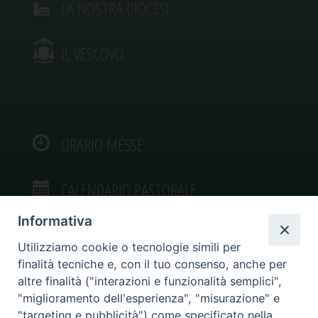
LA NOSTRA DIOCESI
IL VESCOVO
ORARIO MESSE
CALENDARIO PASTORALE
Informativa
Utilizziamo cookie o tecnologie simili per
finalità tecniche e, con il tuo consenso, anche per
VIDEOGALLERY
altre finalità ("interazioni e funzionalità semplici",
"miglioramento dell'esperienza", "misurazione" e
"targeting e pubblicità") come specificato nella