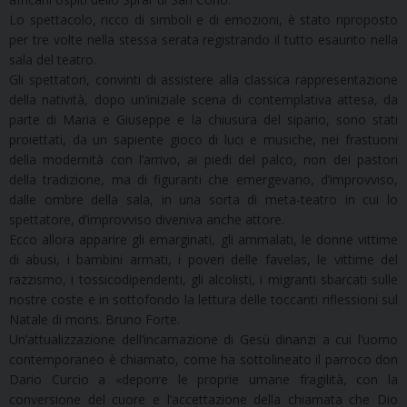
Lo spettacolo, ricco di simboli e di emozioni, è stato riproposto
per tre volte nella stessa serata registrando il tutto esaurito nella
sala del teatro.
Gli spettatori, convinti di assistere alla classica rappresentazione
della natività, dopo un’iniziale scena di contemplativa attesa, da
parte di Maria e Giuseppe e la chiusura del sipario, sono stati
proiettati, da un sapiente gioco di luci e musiche, nei frastuoni
della modernità con l’arrivo, ai piedi del palco, non dei pastori
della tradizione, ma di figuranti che emergevano, d’improvviso,
dalle ombre della sala, in una sorta di meta-teatro in cui lo
spettatore, d’improvviso diveniva anche attore.
Ecco allora apparire gli emarginati, gli ammalati, le donne vittime
di abusi, i bambini armati, i poveri delle favelas, le vittime del
razzismo, i tossicodipendenti, gli alcolisti, i migranti sbarcati sulle
nostre coste e in sottofondo la lettura delle toccanti riflessioni sul
Natale di mons. Bruno Forte.
Un’attualizzazione dell’incarnazione di Gesù dinanzi a cui l’uomo
contemporaneo è chiamato, come ha sottolineato il parroco don
Dario Curcio a «deporre le proprie umane fragilità, con la
conversione del cuore e l’accettazione della chiamata che Dio