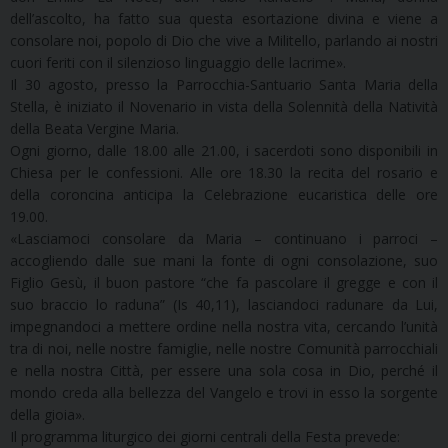
dell’ascolto, ha fatto sua questa esortazione divina e viene a
consolare noi, popolo di Dio che vive a Militello, parlando ai nostri
cuori feriti con il silenzioso linguaggio delle lacrime».
Il 30 agosto, presso la Parrocchia-Santuario Santa Maria della
Stella, è iniziato il Novenario in vista della Solennità della Natività
della Beata Vergine Maria.
Ogni giorno, dalle 18.00 alle 21.00, i sacerdoti sono disponibili in
Chiesa per le confessioni. Alle ore 18.30 la recita del rosario e
della coroncina anticipa la Celebrazione eucaristica delle ore
19.00.
«Lasciamoci consolare da Maria – continuano i parroci –
accogliendo dalle sue mani la fonte di ogni consolazione, suo
Figlio Gesù, il buon pastore “che fa pascolare il gregge e con il
suo braccio lo raduna” (Is 40,11), lasciandoci radunare da Lui,
impegnandoci a mettere ordine nella nostra vita, cercando l’unità
tra di noi, nelle nostre famiglie, nelle nostre Comunità parrocchiali
e nella nostra Città, per essere una sola cosa in Dio, perché il
mondo creda alla bellezza del Vangelo e trovi in esso la sorgente
della gioia».
Il programma liturgico dei giorni centrali della Festa prevede: