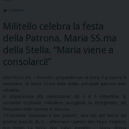
COMMENT
Militello celebra la festa
della Patrona, Maria SS.ma
della Stella. “Maria viene a
consolarci!”
MILITELLO V.C. – Fervono i preparativi per la festa, il prossimo 8
settembre, di Maria SS.ma della Stella, principale patrona della
cittadina.
In preparazione alla celebrazione, dal 4 al 6 settembre, la
comunità ecclesiale militellese accoglierà la Peregrinatio del
Reliquiario delle Lacrime di Siracusa.
«“Consolate, consolate il mio popolo”, dice Dio per bocca del
profeta Isaia (Is 40,1) – affermano i parroci don Pippo Federico,
don Emilio La Noce, don Fabio Randello -. Maria, donna