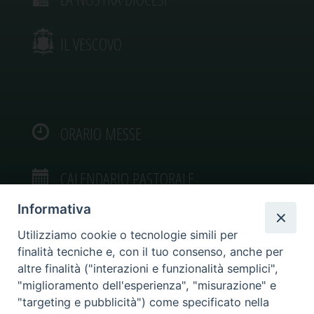
IL VESCOVO
ORARIO MESSE
CALENDARIO PASTORALE
Informativa
Utilizziamo cookie o tecnologie simili per
finalità tecniche e, con il tuo consenso, anche per
VIDEOGALLERY
altre finalità ("interazioni e funzionalità semplici",
"miglioramento dell'esperienza", "misurazione" e
"targeting e pubblicità") come specificato nella
PHOTOGALLERY