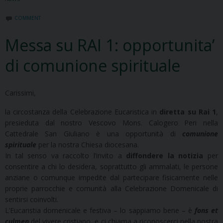
COMMENT
Messa su RAI 1: opportunita’
di comunione spirituale
Carissimi,
la circostanza della Celebrazione Eucaristica in
diretta su Rai 1
,
presieduta dal nostro Vescovo Mons. Calogero Peri nella
Cattedrale San Giuliano è una opportunità di
comunione
spirituale
per la nostra Chiesa diocesana.
In tal senso va raccolto l’invito a
diffondere la notizia
per
consentire a chi lo desidera, soprattutto gli ammalati, le persone
anziane o comunque impedite dal partecipare fisicamente nelle
proprie parrocchie e comunità alla Celebrazione Domenicale di
sentirsi coinvolti.
L’Eucaristia domenicale e festiva – lo sappiamo bene – è
fons et
culmen
del vivere cristiano, e ci chiama a riconoscerci nella nostra