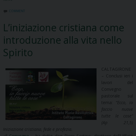
COMMENT
L’iniziazione cristiana come
introduzione alla vita nello
Spirito
CALTAGIRONE
– Conclusi ieri i
lavori del
Convegno
pastorale sul
tema:
“Ecco, io
faccio nuove
tutte le cose”
(Ap 21,5)
Iniziazione cristiana, fede e profezia.
«Il
Convegno
– ha detto don Piero Sortino, direttore dell’Ufficio