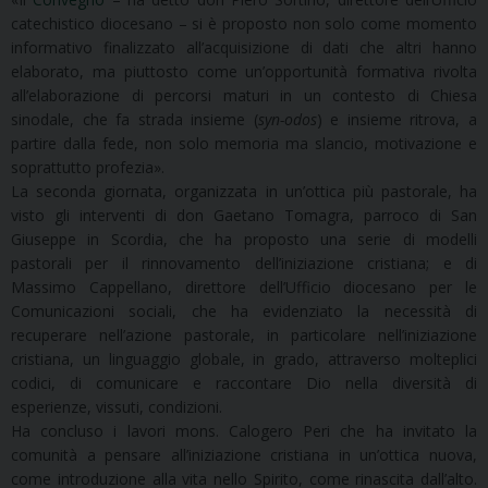
catechistico diocesano – si è proposto non solo come momento
informativo finalizzato all’acquisizione di dati che altri hanno
elaborato, ma piuttosto come un’opportunità formativa rivolta
all’elaborazione di percorsi maturi in un contesto di Chiesa
sinodale, che fa strada insieme (
syn-odos
) e insieme ritrova, a
partire dalla fede, non solo memoria ma slancio, motivazione e
soprattutto profezia».
La seconda giornata, organizzata in un’ottica più pastorale, ha
visto gli interventi di don Gaetano Tomagra, parroco di San
Giuseppe in Scordia, che ha proposto una serie di modelli
pastorali per il rinnovamento dell’iniziazione cristiana; e di
Massimo Cappellano, direttore dell’Ufficio diocesano per le
Comunicazioni sociali, che ha evidenziato la necessità di
recuperare nell’azione pastorale, in particolare nell’iniziazione
cristiana, un linguaggio globale, in grado, attraverso molteplici
codici, di comunicare e raccontare Dio nella diversità di
esperienze, vissuti, condizioni.
Ha concluso i lavori mons. Calogero Peri che ha invitato la
comunità a pensare all’iniziazione cristiana in un’ottica nuova,
come introduzione alla vita nello Spirito, come rinascita dall’alto.