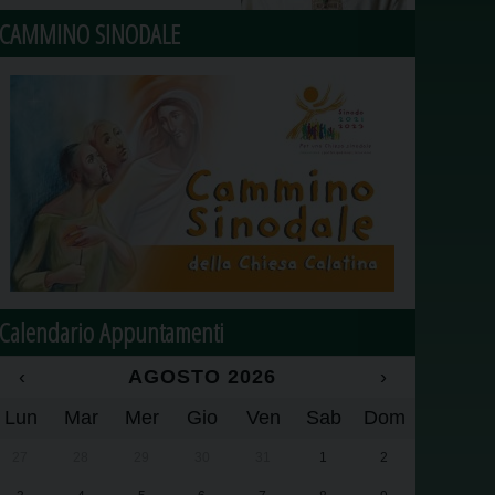
CAMMINO SINODALE
Calendario Appuntamenti
‹
AGOSTO 2026
›
Lun
Mar
Mer
Gio
Ven
Sab
Dom
27
28
29
30
31
1
2