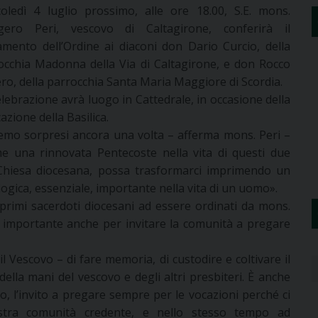
oledì 4 luglio prossimo, alle ore 18.00, S.E. mons.
gero Peri, vescovo di Caltagirone, conferirà il
amento dell’Ordine ai diaconi don Dario Curcio, della
occhia Madonna della Via di Caltagirone, e don Rocco
ro, della parrocchia Santa Maria Maggiore di Scordia.
elebrazione avrà luogo in Cattedrale, in occasione della
azione della Basilica.
emo sorpresi ancora una volta – afferma mons. Peri –
ome una rinnovata Pentecoste nella vita di questi due
a Chiesa diocesana, possa trasformarci imprimendo un
logica, essenziale, importante nella vita di un uomo».
rimi sacerdoti diocesani ad essere ordinati da mons.
 è importante anche per invitare la comunità a pregare
l Vescovo – di fare memoria, di custodire e coltivare il
ella mani del vescovo e degli altri presbiteri. È anche
o, l’invito a pregare sempre per le vocazioni perché ci
tra comunità credente, e nello stesso tempo ad