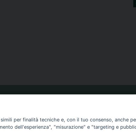
ORARIO MESSE
imili per finalità tecniche e, con il tuo consenso, anche per 
CALENDARIO PASTORALE
amento dell'esperienza", "misurazione" e "targeting e pubbli