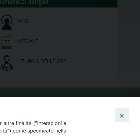
Almanacco Liturgico
OGGI:
MESSALE
LITURGIA DELLE ORE
VIDEOGALLERY
altre finalità ("interazioni e
PHOTOGALLERY
cità") come specificato nella