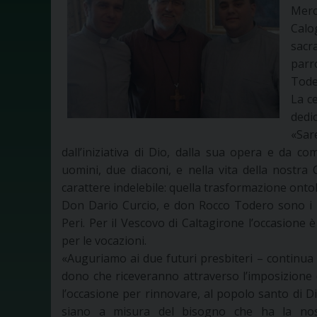
Merc
Calo
sacr
parr
Tode
La c
dedic
«Sar
dall’iniziativa di Dio, dalla sua opera e da c
uomini, due diaconi, e nella vita della nostr
carattere indelebile: quella trasformazione onto
Don Dario Curcio, e don Rocco Todero sono i p
Peri. Per il Vescovo di Caltagirone l’occasione
per le vocazioni.
«Auguriamo ai due futuri presbiteri – continua i
dono che riceveranno attraverso l’imposizione d
l’occasione per rinnovare, al popolo santo di Di
siano a misura del bisogno che ha la nos