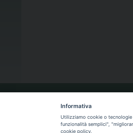
LA NOSTRA DIOCESI
Informativa
Utilizziamo cookie o tecnologie s
IL VESCOVO
funzionalità semplici", "miglior
cookie policy.