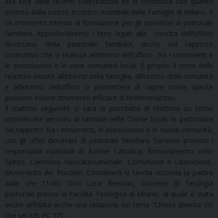
alla luce delle recenti sollecitazioni ed in continuità con quanto
emerso dalla scorso Incontro mondiale delle Famiglie di Milano, è
un momento intenso di formazione per gli operatori di pastorale
familiare. Approfondiremo i temi legati alla crescita dell’Ufficio
diocesano della pastorale familiare, anche nel rapporto
costruttivo che si realizza all’interno dell’ufficio tra i movimenti e
le associazioni e le varie comunità locali. È proprio il tema delle
relazioni vissute all’interno della famiglia, all’interno delle comunità
e all’interno dell’ufficio ci permetterà di capire come queste
possono essere strumento efficace di testimonianza».
Il mattino seguente ci sarà la possibilità di riflettere su come
intensificare percorsi di sintonia nelle Chiese locali, in particolare
nel rapporto fra i movimenti, le associazioni e le nuove comunità,
con gli uffici diocesani di pastorale familiare. Saranno presenti i
responsabili nazionali di Azione Cattolica, Rinnovamento nello
Spirito, Cammino Neocatecumenale, Comunione e Liberazione,
Movimento dei Focolari. Coordinerà la tavola rotonda (a partire
dalle ore 11.00) Don Luca Bressan, Docente di Teologia
pastorale presso la Facoltà Teologica di Milano, al quale è stata
anche affidata anche una relazione sul tema “Chiesa diventa ciò
che sei (cfr. FC 17)”.