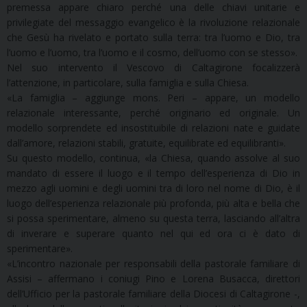
premessa appare chiaro perché una delle chiavi unitarie e
privilegiate del messaggio evangelico è la rivoluzione relazionale
che Gesù ha rivelato e portato sulla terra: tra l’uomo e Dio, tra
l’uomo e l’uomo, tra l’uomo e il cosmo, dell’uomo con se stesso».
Nel suo intervento il Vescovo di Caltagirone focalizzerà
l’attenzione, in particolare, sulla famiglia e sulla Chiesa.
«La famiglia – aggiunge mons. Peri – appare, un modello
relazionale interessante, perché originario ed originale. Un
modello sorprendete ed insostituibile di relazioni nate e guidate
dall’amore, relazioni stabili, gratuite, equilibrate ed equilibranti».
Su questo modello, continua, «la Chiesa, quando assolve al suo
mandato di essere il luogo e il tempo dell’esperienza di Dio in
mezzo agli uomini e degli uomini tra di loro nel nome di Dio, è il
luogo dell’esperienza relazionale più profonda, più alta e bella che
si possa sperimentare, almeno su questa terra, lasciando all’altra
di inverare e superare quanto nel qui ed ora ci è dato di
sperimentare».
«L’incontro nazionale per responsabili della pastorale familiare di
Assisi – affermano i coniugi Pino e Lorena Busacca, direttori
dell’Ufficio per la pastorale familiare della Diocesi di Caltagirone -,