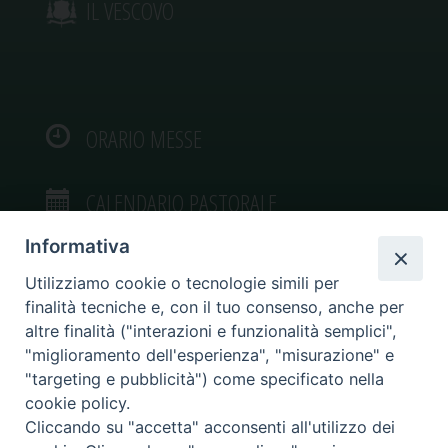
IL VESCOVO
ORARIO MESSE
CALENDARIO PASTORALE
Informativa
Utilizziamo cookie o tecnologie simili per
finalità tecniche e, con il tuo consenso, anche per
VIDEOGALLERY
altre finalità ("interazioni e funzionalità semplici",
"miglioramento dell'esperienza", "misurazione" e
"targeting e pubblicità") come specificato nella
PHOTOGALLERY
cookie policy.
Cliccando su "accetta" acconsenti all'utilizzo dei