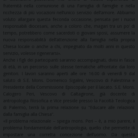
fraternità nella comunione di una Famiglia di famiglie e nella
ricchezza di più vocazioni nell’unico servizio dell’amore. Abbiamo
voluto allargare questa feconda occasione, pensata per i nuovi
responsabili diocesani, anche a coloro che, magari tra un po’ di
tempo, potrebbero come sacerdoti o giovani sposi, assumere la
nuova responsabilità dell’attenzione alla famiglia nella propria
Chiesa locale o anche a chi, impegnato da molti anni in questo
servizio, volesse rigenerarsi».
Anche i figli dei partecipanti saranno accompagnati, divisi in fasce
di età, in un percorso sulle stesse tematiche affrontate dai loro
genitori. I lavori saranno aperti alle ore 16.00 di venerdì 9 dal
saluto di S.E. Mons. Domenico Sigalini, Vescovo di Palestrina e
Presidente della Commissione Episcopale per il laicato. S.E. Mons.
Calogero Peri, Vescovo di Caltagirone, già docente di
antropologia filosofica e Vice preside presso la Facoltà Teologica
di Palermo, terrà la prima relazione su “Educare alle relazioni:
dalla famiglia alla Chiesa”.
«Il problema relazionale – spiega mons. Peri – è, a mio parere, il
problema fondamentale dell’antropologia, quello che permette di
impostare una corretta concezione dell’uomo. Da questa