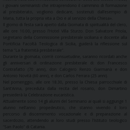
i giovani seminaristi che intraprendono il cammino di formazione
al presbiterato, vogliono dedicare, sostenuti dall’esempio di
Maria, tutta la propria vita a Dio e al servizio della Chiesa».
Il giorno di festa sarà aperto dalla Giornata di spiritualità del clero,
alle ore 10.00, presso l’Hotel Villa Sturzo. Don Salvatore Priola,
segretario della Commissione presbiterale siciliana e docente alla
Pontificia Facoltà Teologica di Sicilia, guiderà la riflessione sul
tema “La fraternità presbiterale”.
Durante la giornata, com’è consuetudine, saranno ricordati anche
gli anniversari di ordinazione presbiterale di: don Francesco
Contrafatto (70 anni), don Calogero Renzo Giarmanà e don
Antonio Novità (60 anni), e don Carlos Ferrara (25 anni).
Nel pomeriggio, alle ore 18.30, presso la Chiesa parrocchiale di
Sant’Anna, preceduta dalla recita del rosario, don Dimartino
presiederà la Celebrazione eucaristica.
Attualmente sono 14 gli alunni del Seminario ai quali si aggiunge 1
alunno nell’anno propedeutico, che stanno vivendo il loro
percorso di discernimento vocazionale e di preparazione al
sacerdozio, attendendo ai loro studi presso l’Istituto teologico
“San Paolo” di Catania.