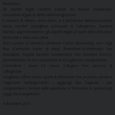
fenomeno.
Gli aspetti legali saranno trattati da Viviana Giandinoto,
consulente legale in diritto dell’immigrazione.
Il sindaco di Mineo, Anna Aloisi, e il presidente dell’Associazione
Astra, nonché consigliere comunale di Caltagirone, Gemma
Marino, approfondiranno gli aspetti legati al ruolo delle istituzioni
territoriali e della rete civica.
Don Luciano Di Silvestro (direttore Caritas diocesana), suor Olga
Rua (Comunità Suore di Gesù Redentore-Protettorato San
Giuseppe), Angela Ascanio (cooperativa San Giovanni Bosco),
presenteranno le loro esperienze di accoglienza e integrazione.
Concluderà i lavori S.E. mons. Calogero Peri, vescovo di
Caltagirone.
«Vogliamo offrire alcuni spunti di riflessione che possano servire a
“ragionare” sull’argomento – aggiunge don Zappulla – per
comprendere i termini della questione e formulare le opinioni più
sagge ed evangeliche».
4 dicembre 2013