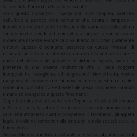
salone della Parrocchia Gesù Adolescente.
«Con questo Convegno – spiega don Tino Zappulla, direttore
dell’Ufficio e parroco della comunità che ospita il simposio –
intendiamo mettere sotto i riflettori della comunità ecclesiale un
fenomeno che ci vede tutti coinvolti e a cui spesso non riusciamo
a dare una risposta evangelica o valutiamo con criteri puramente
emotivi. Spesso ci sentiamo assediati da questa “massa” di
disperati che si riversa sul nostro territorio e la prima reazione è
quella del rifiuto o del prendere le distanze. Eppure, siamo in
presenza di una società multietnica che ci vede soggetti
interpellati tra “accoglienza ed integrazione”. Non si tratta, nostro
malgrado, di convivere con chi arriva nei nostri paesi ma di capire
come una comunità civile ed ecclesiale possa rispondere in modo
umano ed evangelico a questo fenomeno».
Dopo l’introduzione ai lavori di don Zappulla, e i saluti del sindaco
di Grammichele, Salvatore Canzoniere, la questione immigrazione
sarà letta attraverso quattro prospettive: il fenomeno, gli aspetti
legali, il ruolo del territorio nelle istituzioni e nella società civile, le
buone prassi.
Hassan Maamri, mediatore culturale, interverrà sul primo punto: il