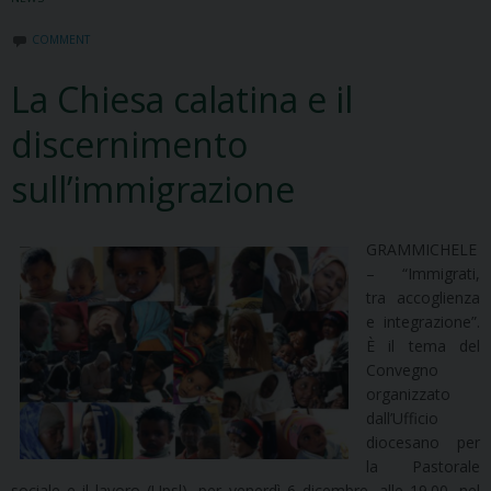
COMMENT
La Chiesa calatina e il
discernimento
sull’immigrazione
GRAMMICHELE
– “Immigrati,
tra accoglienza
e integrazione”.
È il tema del
Convegno
organizzato
dall’Ufficio
diocesano per
la Pastorale
sociale e il lavoro (Upsl), per venerdì 6 dicembre, alle 19.00, nel