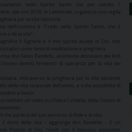
ovamento nello Spirito Santo che per sabato 7
bre, alle ore 20.00, in Cattedrale, organizza una veglia
eghiera per la vita nascente.
ema dell’incontro è “Credo nello Spirito Santo, che è
re e dà la vita”.
nifica il Signore e il mio spirito esulta in Dio, mio
ganizzatori come tema di meditazione e preghiera.
rma don Fabio Randello, assistente diocesano del RnS
 Diocesi diventi fermento di speranza per la vita dei
cesana: «Attraverso la preghiera per la vita nascente
lto della vita corporale dell’uomo, e sulla possibilità di
tendosi a Gesù».
proiettato un video su Chiara Corbella, della Diocesi di
novamento.
ll che parlerà del suo percorso di fede e di vita.
 il dono della vita – aggiunge don Randello -. È un
ome Popolo di Dio, riuniti con il Vescovo, possiamo