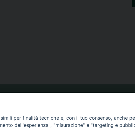
ORARIO MESSE
imili per finalità tecniche e, con il tuo consenso, anche per 
CALENDARIO PASTORALE
amento dell'esperienza", "misurazione" e "targeting e pubbli