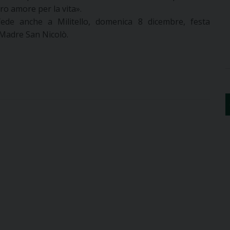
tro amore per la vita».
fede anche a Militello, domenica 8 dicembre, festa
a Madre San Nicolò.