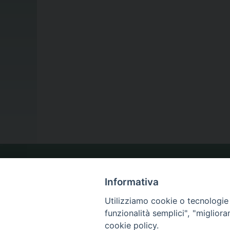
LA NOSTRA DIOCESI
Informativa
Utilizziamo cookie o tecnologie s
IL VESCOVO
funzionalità semplici", "miglior
cookie policy.