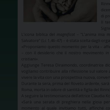
Rinn
dicem
di pr
Il t
Signo
L’icona biblica del
magnificat
– “L’anima mia mag
Salvatore” (Lc 1,46-47) – è stata scelta dagli or
«Proponiamo questo momento per la vita – affe
– con il desiderio che il nostro movimento in
cristiani».
Aggiunge Teresa Diraimondo, coordinatrice dio
vogliamo contribuire alla riflessione sul valore a
vivere la vita con una prospettiva nuova, conver
Durante la sera, prima del Roveto ardente, sarà 
Roma, morta in odore di santità e figlia del Rin
A seguire la testimonianza dell’attrice Claudia Ko
«Sarà una serata di preghiera nella gioia per
momento al quale invitiamo tutti, affinché c