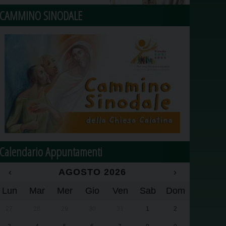
CAMMINO SINODALE
Calendario Appuntamenti
‹
AGOSTO 2026
›
Lun
Mar
Mer
Gio
Ven
Sab
Dom
27
28
29
30
31
1
2