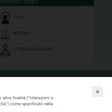
Almanacco Liturgico
OGGI:
MESSALE
LITURGIA DELLE ORE
VIDEOGALLERY
altre finalità ("interazioni e
PHOTOGALLERY
cità") come specificato nella