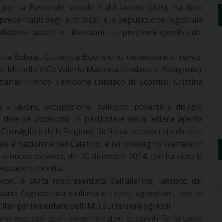
o per la Pastorale sociale e del lavoro (Ups), ha dato
presentanti degli enti locali e la deputazione regionale
ividere analisi e riflessioni sui problemi specifici del
odia Eubea); Giuseppa Buonvicino (assessore ai servizi
 Militello V.C.); Valerio Marletta (sindaco di Palagonia);
zaria); Franco Tambone (sindaco di Scordia); Cristina
ne – lavoro, occupazione, sviluppo, povertà e disagio
 diverse occasioni, in particolare nella lettera aperta
Consiglio e della Regione Siciliana, sottoscritta da tutti
ale e nazionale del Calatino; e nel convegno Welfare in
e e nuove povertà, del 20 dicembre 2014, che ha visto la
Rosario Crocetta.
avori, è stata rappresentata dall’allarme, lanciato dai
no l’agricoltura siciliana e i tanti agricoltori, che in
ter parlamentare dell’IMU sui terreni agricoli.
e espressi dagli amministratori presenti. Se la tassa