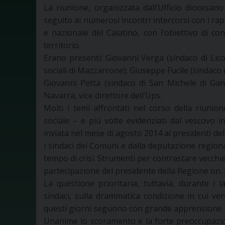
La riunione, organizzata dall’Ufficio diocesan
seguito ai numerosi incontri intercorsi con i rap
e nazionale del Calatino, con l’obiettivo di cond
territorio.
Erano presenti: Giovanni Verga (sindaco di Lic
sociali di Mazzarrone); Giuseppe Fucile (sindaco di
Giovanni Petta (sindaco di San Michele di Gan
Navarra, vice direttore dell’Ups.
Molti i temi affrontati nel corso della riunio
sociale – e più volte evidenziati dal vescovo in
inviata nel mese di agosto 2014 ai presidenti del 
i sindaci dei Comuni e dalla deputazione region
tempo di crisi. Strumenti per contrastare vecchi
partecipazione del presidente della Regione on. 
La questione prioritaria, tuttavia, durante i l
sindaci, sulla drammatica condizione in cui versa
questi giorni seguono con grande apprensione l’i
Unanime lo scoramento e la forte preoccupazion