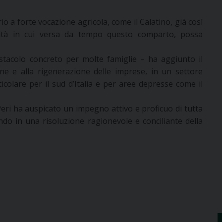
rio a forte vocazione agricola, come il Calatino, già così
vità in cui versa da tempo questo comparto, possa
ostacolo concreto per molte famiglie – ha aggiunto il
one e alla rigenerazione delle imprese, in un settore
colare per il sud d’Italia e per aree depresse come il
Peri ha auspicato un impegno attivo e proficuo di tutta
ndo in una risoluzione ragionevole e conciliante della