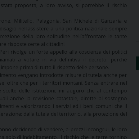
stata proposta, a loro avviso, si porrebbe il rischio
rone, Militello, Palagonia, San Michele di Ganzaria e
disagio nell’assistere a una politica nazionale sempre
ercezione della loro solitudine nell’affrontare le tante
e risposte certe ai cittadini.
eri rivolge un forte appello alla coscienza dei politici
amati a votare in via definitiva il decreto, perché
pone prima di tutto il rispetto delle persone.
dimento vengano introdotte misure di tutela anche per
se, oltre che per i territori montani. Senza entrare nel
e scelte delle istituzioni, mi auguro che al contempo
ali anche la revisione catastale, dirette al sostegno
imenti e valorizzando i servizi ed i beni comuni che il
zione: dalla tutela del territorio, alla protezione del
tanno decidendo di vendere, a prezzi incongrui, le loro
 solo di indebitamento. Il rischio che le terre tornino