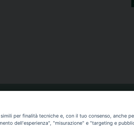
ORARIO MESSE
imili per finalità tecniche e, con il tuo consenso, anche per 
amento dell'esperienza", "misurazione" e "targeting e pubbli
CALENDARIO PASTORALE