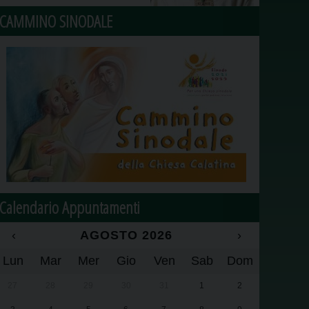
CAMMINO SINODALE
Calendario Appuntamenti
‹
AGOSTO 2026
›
Lun
Mar
Mer
Gio
Ven
Sab
Dom
27
28
29
30
31
1
2