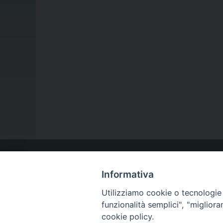
LA NOSTRA DIOCESI
Informativa
Utilizziamo cookie o tecnologie s
funzionalità semplici", "miglior
IL VESCOVO
cookie policy.