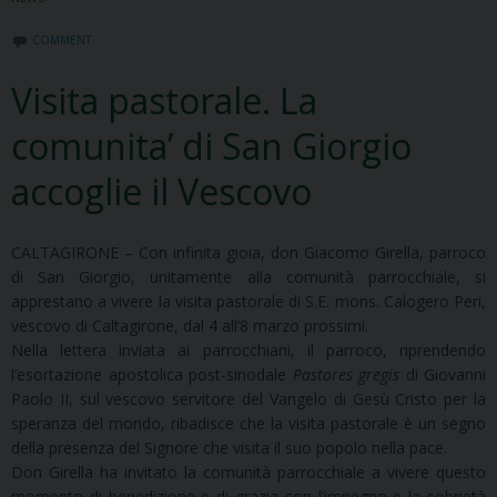
COMMENT
Visita pastorale. La
comunita’ di San Giorgio
accoglie il Vescovo
CALTAGIRONE – Con infinita gioia, don Giacomo Girella, parroco
di San Giorgio, unitamente alla comunità parrocchiale, si
apprestano a vivere la visita pastorale di S.E. mons. Calogero Peri,
vescovo di Caltagirone, dal 4 all’8 marzo prossimi.
Nella lettera inviata ai parrocchiani, il parroco, riprendendo
l’esortazione apostolica post-sinodale
Pastores gregis
di Giovanni
Paolo II, sul vescovo servitore del Vangelo di Gesù Cristo per la
speranza del mondo, ribadisce che la visita pastorale è un segno
della presenza del Signore che visita il suo popolo nella pace.
Don Girella ha invitato la comunità parrocchiale a vivere questo
momento di benedizione e di grazia con l’impegno e la sobrietà