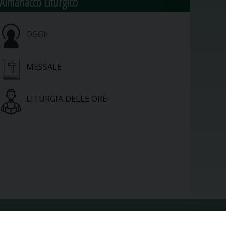
Almanacco Liturgico
OGGI:
MESSALE
LITURGIA DELLE ORE