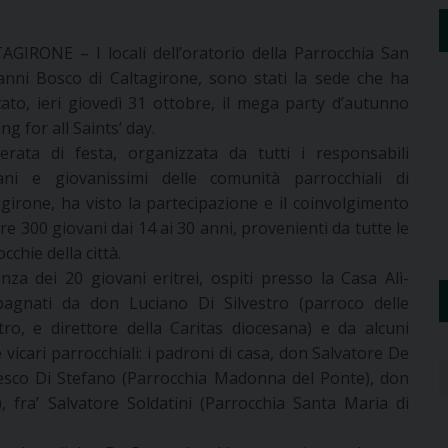
AGIRONE – I locali dell’oratorio della Parrocchia San
anni Bosco di Caltagirone, sono stati la sede che ha
tato, ieri giovedì 31 ottobre, il mega party d’autunno
ng for all Saints’ day.
erata di festa, organizzata da tutti i responsabili
ani e giovanissimi delle comunità parrocchiali di
agirone, ha visto la partecipazione e il coinvolgimento
tre 300 giovani dai 14 ai 30 anni, provenienti da tutte le
cchie della città.
za dei 20 giovani eritrei, ospiti presso la Casa Alì-
pagnati da don Luciano Di Silvestro (parroco delle
o, e direttore della Caritas diocesana) e da alcuni
 vicari parrocchiali: i padroni di casa, don Salvatore De
sco Di Stefano (Parrocchia Madonna del Ponte), don
, fra’ Salvatore Soldatini (Parrocchia Santa Maria di