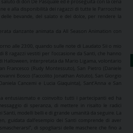
il saluto di don De Pasquale ed è proseguita con la cena
ne e alla disponibilità dei ragazzi di tutte le Parrocchie
to delle bevande, del salato e del dolce, per rendere la
a serata danzante animata da All Season Animation con
rno alle 23:00, quando sulle note di Laudato Sii o mio
i 8 ragazzi vestiti per l’occasione da Santi, che hanno
 di Halloween, interpretata da Mario Ligama, volontario
 San Francesco (Rudy Montessuto), San Pietro (Daniele
iovanni Bosco (l’accolito Jonathan Astuto), San Giorgio
(Daniela Cancemi e Lucia Giaquinta), Sant’Anna e San
ha entusiasmato e coinvolto tutti i partecipanti ed ha
essaggio di speranza, di mettere in risalto le radici
dei Santi, modelli belli e di grande umanità da seguire. La
en, guidata dall’esempio dei Santi comprende di aver
i “smascherarsi”, di spogliarsi delle maschere che fino a