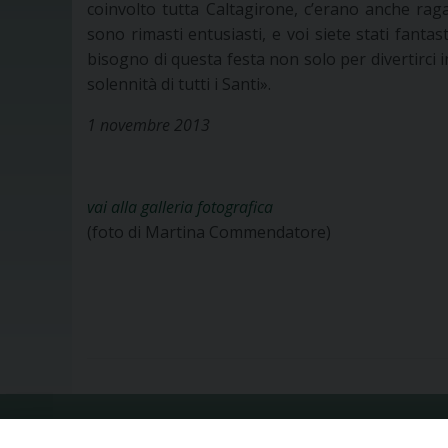
coinvolto tutta Caltagirone, c’erano anche ra
sono rimasti entusiasti, e voi siete stati fanta
bisogno di questa festa non solo per divertirci 
solennità di tutti i Santi».
1 novembre 2013
vai alla galleria fotografica
(foto di Martina Commendatore)