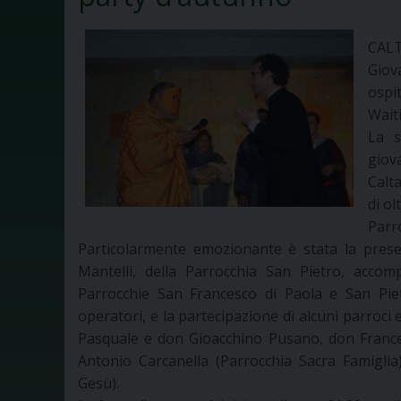
CALT
Giov
ospi
Waiti
La s
giov
Calt
di ol
Parro
Particolarmente emozionante è stata la presen
Mantelli, della Parrocchia San Pietro, accom
Parrocchie San Francesco di Paola e San Pietr
operatori, e la partecipazione di alcuni parroci e
Pasquale e don Gioacchino Pusano, don France
Antonio Carcanella (Parrocchia Sacra Famiglia)
Gesù).