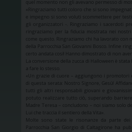
quel momento non gli avevano permesso di mostr
«Ringraziamo tutti coloro che si sono impegnati
e impegno si sono voluti scommettere per testim
gli organizzatori -. Ringraziamo i sacerdoti pr
ringraziamo per la fiducia mostrata nei nostri
come questo. Ringraziamo chi ha lavorato con noi
della Parrocchia San Giovanni Bosco. Infine ring
certo andata cosi! Hanno dimostrato di non aver
La conversione della zucca di Halloween è stata l
a fare lo stesso.
«Un grazie di cuore – aggiungono i promotori dell
di questa serata: Nostro Signore, Gesù! Affida
tutti gli altri responsabili giovani e giovaniss
potuto realizzare tutto ciò, superando barrier
Madre Teresa – concludono – noi siamo solo delle
Lui che traccia il sentiero della Vita».
Molte sono state le risonanze da parte dei
Parrocchia San Giorgio di Caltagirone ha pubb