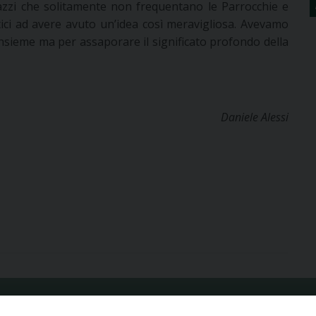
gazzi che solitamente non frequentano le Parrocchie e
stici ad avere avuto un’idea così meravigliosa. Avevamo
insieme ma per assaporare il significato profondo della
Daniele Alessi