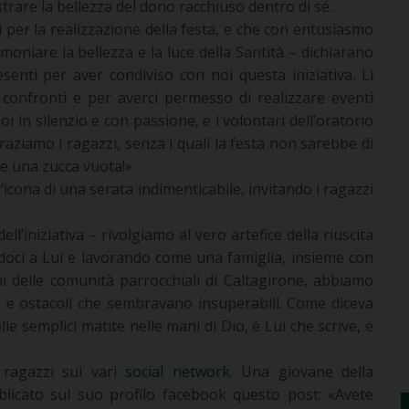
are la bellezza del dono racchiuso dentro di sé.
 per la realizzazione della festa, e che con entusiasmo
oniare la bellezza e la luce della Santità – dichiarano
esenti per aver condiviso con noi questa iniziativa. Li
 confronti e per averci permesso di realizzare eventi
 in silenzio e con passione, e i volontari dell’oratorio
raziamo i ragazzi, senza i quali la festa non sarebbe di
e una zucca vuota!».
’icona di una serata indimenticabile, invitando i ragazzi
’iniziativa – rivolgiamo al vero artefice della riuscita
ndoci a Lui e lavorando come una famiglia, insieme con
imi delle comunità parrocchiali di Caltagirone, abbiamo
e e ostacoli che sembravano insuperabili. Come diceva
 semplici matite nelle mani di Dio, è Lui che scrive, è
 ragazzi sui vari
social network
. Una giovane della
licato sul suo profilo facebook questo post: «Avete