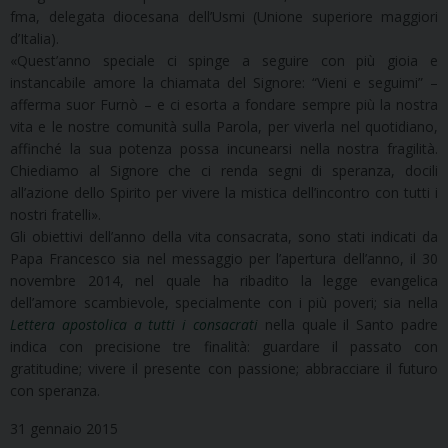
fma, delegata diocesana dell’Usmi (Unione superiore maggiori
d’Italia).
«Quest’anno speciale ci spinge a seguire con più gioia e
instancabile amore la chiamata del Signore: “Vieni e seguimi” –
afferma suor Furnò – e ci esorta a fondare sempre più la nostra
vita e le nostre comunità sulla Parola, per viverla nel quotidiano,
affinché la sua potenza possa incunearsi nella nostra fragilità.
Chiediamo al Signore che ci renda segni di speranza, docili
all’azione dello Spirito per vivere la mistica dell’incontro con tutti i
nostri fratelli».
Gli obiettivi dell’anno della vita consacrata, sono stati indicati da
Papa Francesco sia nel messaggio per l’apertura dell’anno, il 30
novembre 2014, nel quale ha ribadito la legge evangelica
dell’amore scambievole, specialmente con i più poveri; sia nella
Lettera apostolica a tutti i consacrati
nella quale il Santo padre
indica con precisione tre finalità: guardare il passato con
gratitudine; vivere il presente con passione; abbracciare il futuro
con speranza.
31 gennaio 2015