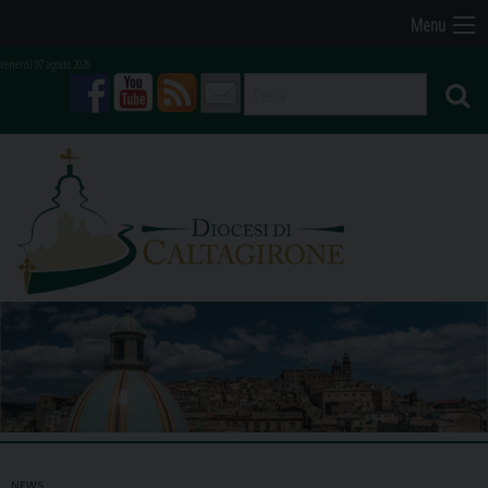
Skip
Menu
to
venerdì 07 agosto 2026
content
facebook
youtube
feed
mail
NEWS