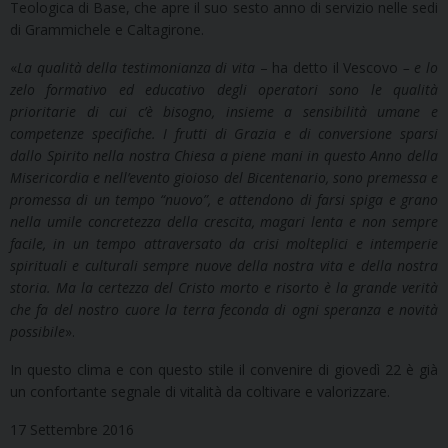
Teologica di Base, che apre il suo sesto anno di servizio nelle sedi
di Grammichele e Caltagirone.
«
La qualità della testimonianza di vita
– ha detto il Vescovo
– e lo
zelo formativo ed educativo degli operatori sono le qualità
prioritarie di cui c’è bisogno, insieme a sensibilità umane e
competenze
specifiche.
I frutti di Grazia e di conversione sparsi
dallo Spirito nella nostra Chiesa a piene mani in questo Anno della
Misericordia e nell’evento gioioso del Bicentenario, sono premessa e
promessa di un tempo “nuovo”, e attendono di farsi spiga e grano
nella umile concretezza della crescita, magari lenta e non sempre
facile, in un tempo attraversato da crisi molteplici e intemperie
spirituali e culturali sempre nuove della nostra vita e della nostra
storia. Ma la certezza del Cristo morto e risorto è la grande verità
che fa del nostro cuore la terra feconda di ogni speranza e novità
possibile
».
In questo clima e con questo stile il convenire di giovedì 22 è già
un confortante segnale di vitalità da coltivare e valorizzare.
17 Settembre 2016