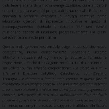
della fede e anima della nuova evangelizzazione, cui è affidato il
compito di portare avanti il progetto di Iniziazione alla Fede, sono
chiamati a prendere coscienza di doversi costituire come
laboratorio operoso di esperienze innovative e spazio di
accompagnamento spirituale e culturale con uno slancio
missionario capace di imprimere progressivamente alla prassi
catechistica una svolta più incisiva.
Questo protagonismo responsabile esige nuovo slancio, nuove
competenze, nuova consapevolezza vocazionale, insieme
all’invito a utilizzare ad ogni livello gli strumenti formativi a
disposizione, affinchè il protagonismo di tutti e di ciascuno non
sia velleitario, ma efficace cooperazione: «
Lo sforzo di tutti
–
afferma il Direttore dell’Ufficio Catechistico, don Gaetano
Tomagra –
è chiamato a farsi stimolo creativo in questa fase di
avviamento di un disegno operoso, che non potrà esaurirsi in tempi
brevi e con soluzioni frettolose, ma dovrà farsi accompagnamento
concreto dell’impegno di tutti nella individuazione delle modalità
possibili e progressive di una nuova prassi di evangelizzazione
». In
tal senso, un compito prezioso di supporto è affidato alla Scuola