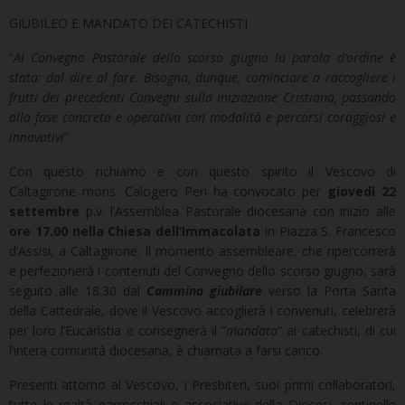
GIUBILEO E MANDATO DEI CATECHISTI
“
Al Convegno Pastorale dello scorso giugno la parola d’ordine è
stata: dal dire al fare. Bisogna, dunque, cominciare a raccogliere i
frutti dei precedenti Convegni sulla Iniziazione Cristiana, passando
alla fase concreta e operativa con modalità e percorsi coraggiosi e
innovativi
”.
Con questo richiamo e con questo spirito il Vescovo di
Caltagirone mons. Calogero Peri ha convocato per
giovedì 22
settembre
p.v. l’Assemblea Pastorale diocesana con inizio alle
ore 17.00 nella Chiesa dell’Immacolata
in Piazza S. Francesco
d’Assisi, a Caltagirone. Il momento assembleare, che ripercorrerà
e perfezionerà i contenuti del Convegno dello scorso giugno, sarà
seguito alle 18.30 dal
Cammino giubilare
verso la Porta Santa
della Cattedrale, dove il Vescovo accoglierà i convenuti, celebrerà
per loro l’Eucaristia e consegnerà il “
mandato
” ai catechisti, di cui
l’intera comunità diocesana, è chiamata a farsi carico.
Presenti attorno al Vescovo, i Presbiteri, suoi primi collaboratori,
tutte le realtà parrocchiali e associative della Diocesi, sentinelle