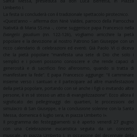
Santa Messa, presieduta da don Luca Berretta, in Piazza
Umberto I.
La festa si concluderà con il tradizionale spettacolo pirotecnico.
«Quest’anno – afferma don Ninè Valdini, parroco della Parrocchia
Natività di Maria SS.ma -, come suggerisce papa Francesco nella
Evangelii gaudium
(nn. 122-126), vogliamo arricchire la pietà
popolare e la devozione al nostro Patrono San Giuseppe con un
ricco calendario di celebrazioni ed eventi. Già Paolo VI ci diceva
che la pietà popolare “manifesta una sete di Dio che solo i
semplici e i poveri possono conoscere e che rende capaci di
generosità e di sacrificio fino all’eroismo, quando si tratta di
manifestare la fede”. E papa Francesco aggiunge: “Il camminare
insieme verso i santuari e il partecipare ad altre manifestazioni
della pietà popolare, portando con sé anche i figli o invitando altre
persone, è in sé stesso un atto di evangelizzazione”. Ecco allora il
significato dei pellegrinaggi dei quartieri, le processioni del
simulacro di San Giuseppe, e la conclusione solenne con la Santa
Messa, domenica 6 luglio sera, in piazza Umberto I».
Il programma dei festeggiamenti si è aperto venerdì 27 giugno
con una Celebrazione eucaristica seguita da un concerto
musicale, in piazza Umberto I, in occasione del decennale della