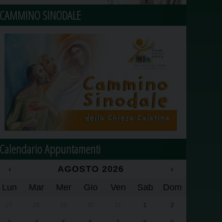
CAMMINO SINODALE
Calendario Appuntamenti
‹
AGOSTO 2026
›
Lun
Mar
Mer
Gio
Ven
Sab
Dom
27
28
29
30
31
1
2