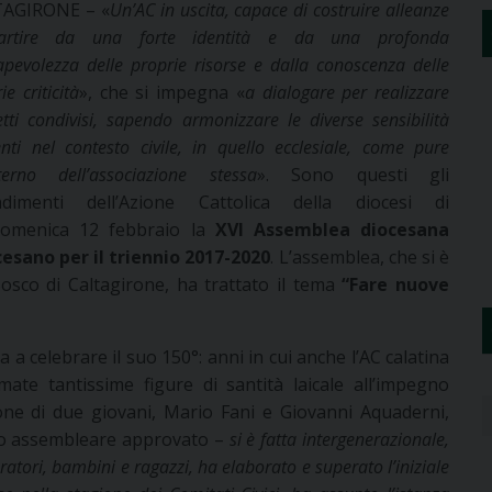
AGIRONE – «
Un’AC in uscita, capace di costruire alleanze
rtire da una forte identità e da una profonda
pevolezza delle proprie risorse e dalla conoscenza delle
ie criticità
», che si impegna «
a dialogare per realizzare
tti condivisi, sapendo armonizzare le diverse sensibilità
nti nel contesto civile, in quello ecclesiale, come pure
interno dell’associazione stessa
». Sono questi gli
ndimenti dell’Azione Cattolica della diocesi di
 domenica 12 febbraio la
XVI Assemblea diocesana
cesano per il triennio 2017-2020
. L’assemblea, che si è
Bosco di Caltagirone, ha trattato il tema
“Fare nuove
a a celebrare il suo 150°: anni in cui anche l’AC calatina
mate tantissime figure di santità laicale all’impegno
zione di due giovani, Mario Fani e Giovanni Aquaderni,
to assembleare approvato –
si è fatta intergenerazionale,
ratori, bambini e ragazzi, ha elaborato e superato l’iniziale