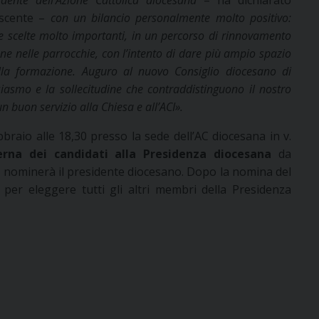
ente dell’Azione Cattolica diocesana
– ha dichiarato
scente –
con un bilancio personalmente molto positivo:
te scelte molto importanti, in un percorso di rinnovamento
ne nelle parrocchie, con l’intento di dare più ampio spazio
alla formazione. Auguro al nuovo Consiglio diocesano di
siasmo e la sollecitudine che contraddistinguono il nostro
 buon servizio alla Chiesa e all’ACI
»
.
raio alle 18,30 presso la sede dell’AC diocesana in v.
erna dei candidati alla Presidenza diocesana
da
e nominerà il presidente diocesano. Dopo la nomina del
 per eleggere tutti gli altri membri della Presidenza