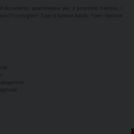
l documento assembleare per il prossimo triennio. I
vi 21 consiglieri: 7 per il Settore Adulti, 7 per i Settore
rone
o
Caltagirone
tagirone