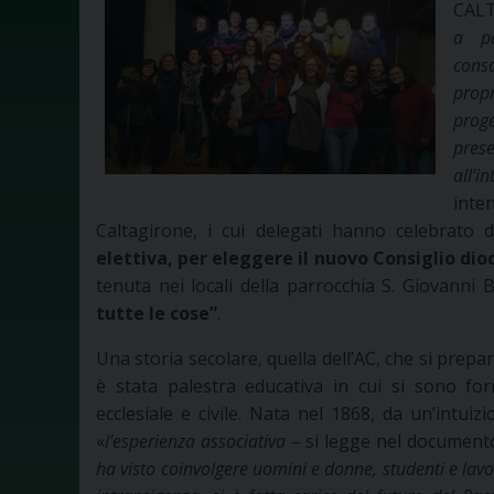
CALT
a pa
consa
propr
proge
prese
all’
inte
Caltagirone, i cui delegati hanno celebrato
elettiva, per eleggere
il nuovo Consiglio dio
tenuta nei locali della parrocchia S. Giovanni 
tutte le cose”
.
Una storia secolare, quella dell’AC, che si prepar
è stata palestra educativa in cui si sono for
ecclesiale e civile. Nata nel 1868, da un’intui
«
l’esperienza associativa
– si legge nel documen
ha visto coinvolgere uomini e donne, studenti e lavo