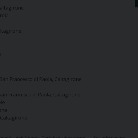
Caltagirone
rdia
ltagirone
e
San Francesco di Paola, Caltagirone
San Francesco di Paola, Caltagirone
ele
rone
 Caltagirone