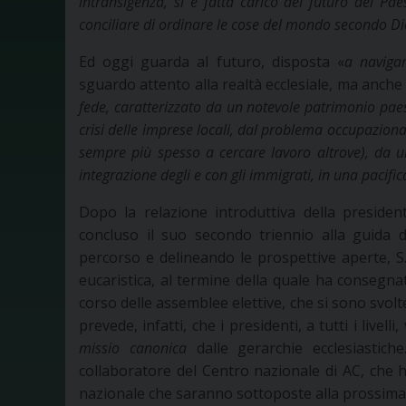
intransigenza, si è fatta carico del futuro del Pae
conciliare di ordinare le cose del mondo secondo Dio
Ed oggi guarda al futuro, disposta «
a naviga
sguardo attento alla realtà ecclesiale, ma anche a
fede, caratterizzato da un notevole patrimonio paesa
crisi delle imprese locali, dal problema occupazional
sempre più spesso a cercare lavoro altrove), da 
integrazione degli e con gli immigrati, in una pacifi
Dopo la relazione introduttiva della preside
concluso il suo secondo triennio alla guida d
percorso e delineando le prospettive aperte, S
eucaristica, al termine della quale ha consegnat
corso delle assemblee elettive, che si sono svolt
prevede, infatti, che i presidenti, a tutti i livell
missio canonica
dalle gerarchie ecclesiastich
collaboratore del Centro nazionale di AC, che 
nazionale che saranno sottoposte alla prossim