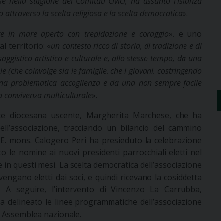
se nella stagione dei Comitati Civici, ha assunto l’istanza
 attraverso la scelta religiosa e la scelta democratica
».
re in mare aperto con trepidazione e coraggio
», e uno
l territorio: «
un contesto ricco di storia, di tradizione e di
ggistico artistico e culturale e, allo stesso tempo, da una
e (che coinvolge sia le famiglie, che i giovani, costringendo
una problematica accoglienza e da una non sempre facile
ca convivenza multiculturale
».
nte diocesana uscente, Margherita Marchese, che ha
ell’associazione, tracciando un bilancio del cammino
.E. mons. Calogero Peri ha presieduto la celebrazione
o le nomine ai nuovi presidenti parrocchiali eletti nel
e in questi mesi. La scelta democratica dell’associazione
i, vengano eletti dai soci, e quindi ricevano la cosiddetta
e. A seguire, l’intervento di Vincenzo La Carrubba,
ha delineato le linee programmatiche dell’associazione
a Assemblea nazionale.