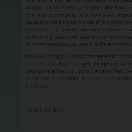
«
Concludo il mio secondo mandato come presid
Margherita Marchese, presidente diocesana u
sono stati sei anni pieni, in cui sono state compiu
associativo: sta mutando il modo di fare associazio
alle famiglie, ai giovani, alla comunicazione e 
continuare a “fare nuove tutte le cose” con l’entu
cammino associativo, per potere continuare a fare un
Il nuovo Consiglio è convocato domenica 19 febb
Celso 6, a Caltagirone,
per designare la t
sottoporre al Vescovo, mons. Calogero Peri, ch
presidente, il Consiglio si riunirà nuovamente
diocesana.
13 febbraio 2017