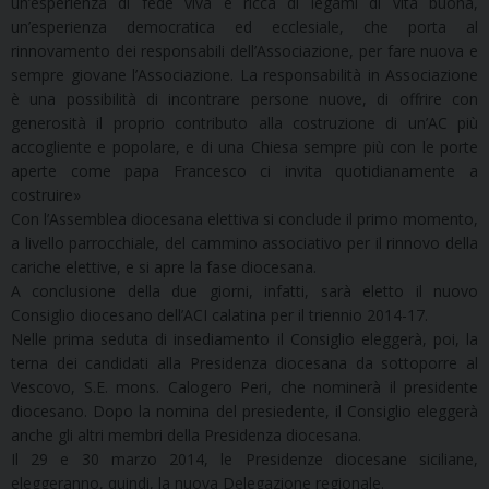
un’esperienza di fede viva e ricca di legami di vita buona,
un’esperienza democratica ed ecclesiale, che porta al
rinnovamento dei responsabili dell’Associazione, per fare nuova e
sempre giovane l’Associazione. La responsabilità in Associazione
è una possibilità di incontrare persone nuove, di offrire con
generosità il proprio contributo alla costruzione di un’AC più
accogliente e popolare, e di una Chiesa sempre più con le porte
aperte come papa Francesco ci invita quotidianamente a
costruire»
Con l’Assemblea diocesana elettiva si conclude il primo momento,
a livello parrocchiale, del cammino associativo per il rinnovo della
cariche elettive, e si apre la fase diocesana.
A conclusione della due giorni, infatti, sarà eletto il nuovo
Consiglio diocesano dell’ACI calatina per il triennio 2014-17.
Nelle prima seduta di insediamento il Consiglio eleggerà, poi, la
terna dei candidati alla Presidenza diocesana da sottoporre al
Vescovo, S.E. mons. Calogero Peri, che nominerà il presidente
diocesano. Dopo la nomina del presiedente, il Consiglio eleggerà
anche gli altri membri della Presidenza diocesana.
Il 29 e 30 marzo 2014, le Presidenze diocesane siciliane,
eleggeranno, quindi, la nuova Delegazione regionale.