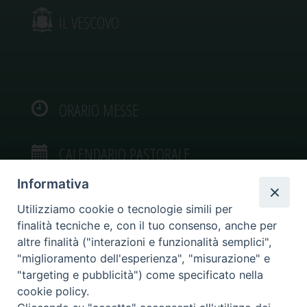
IL VESCOVO
ORARIO MESSE
CALENDARIO PASTORALE
Informativa
Utilizziamo cookie o tecnologie simili per
finalità tecniche e, con il tuo consenso, anche per
VIDEOGALLERY
altre finalità ("interazioni e funzionalità semplici",
"miglioramento dell'esperienza", "misurazione" e
"targeting e pubblicità") come specificato nella
PHOTOGALLERY
cookie policy.