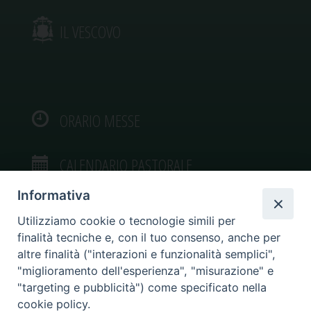
IL VESCOVO
ORARIO MESSE
CALENDARIO PASTORALE
Informativa
Utilizziamo cookie o tecnologie simili per
finalità tecniche e, con il tuo consenso, anche per
VIDEOGALLERY
altre finalità ("interazioni e funzionalità semplici",
"miglioramento dell'esperienza", "misurazione" e
"targeting e pubblicità") come specificato nella
PHOTOGALLERY
cookie policy.