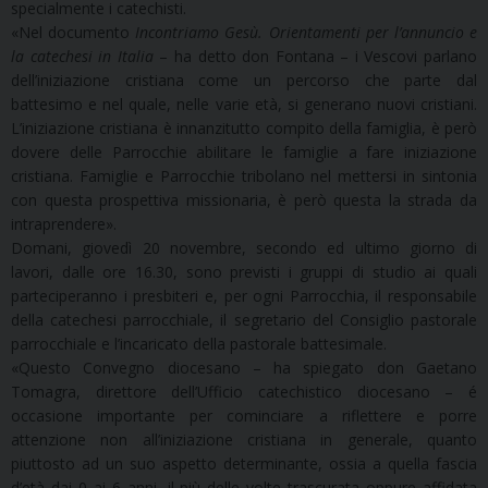
specialmente i catechisti.
«Nel documento
Incontriamo Gesù. Orientamenti per l’annuncio e
la catechesi in Italia
– ha detto don Fontana – i Vescovi parlano
dell’iniziazione cristiana come un percorso che parte dal
battesimo e nel quale, nelle varie età, si generano nuovi cristiani.
L’iniziazione cristiana è innanzitutto compito della famiglia, è però
dovere delle Parrocchie abilitare le famiglie a fare iniziazione
cristiana. Famiglie e Parrocchie tribolano nel mettersi in sintonia
con questa prospettiva missionaria, è però questa la strada da
intraprendere».
Domani, giovedì 20 novembre, secondo ed ultimo giorno di
lavori, dalle ore 16.30, sono previsti i gruppi di studio ai quali
parteciperanno i presbiteri e, per ogni Parrocchia, il responsabile
della catechesi parrocchiale, il segretario del Consiglio pastorale
parrocchiale e l’incaricato della pastorale battesimale.
«Questo Convegno diocesano – ha spiegato don Gaetano
Tomagra, direttore dell’Ufficio catechistico diocesano – é
occasione importante per cominciare a riflettere e porre
attenzione non all’iniziazione cristiana in generale, quanto
piuttosto ad un suo aspetto determinante, ossia a quella fascia
d’età dai 0 ai 6 anni, il più delle volte trascurata oppure affidata