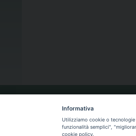
LA NOSTRA DIOCESI
Informativa
Utilizziamo cookie o tecnologie s
IL VESCOVO
funzionalità semplici", "miglior
cookie policy.