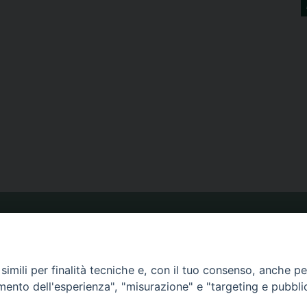
ORARIO MESSE
imili per finalità tecniche e, con il tuo consenso, anche per 
CALENDARIO PASTORALE
amento dell'esperienza", "misurazione" e "targeting e pubbli