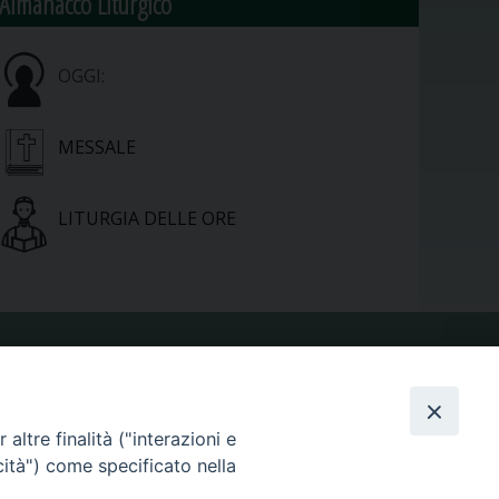
Almanacco Liturgico
OGGI:
MESSALE
LITURGIA DELLE ORE
VIDEOGALLERY
altre finalità ("interazioni e
PHOTOGALLERY
cità") come specificato nella