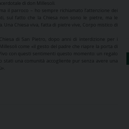
cerdotale di don Millesoli.
rma il parroco – ho sempre richiamato l’attenzione dei
dati, sul fatto che la Chiesa non sono le pietre, ma le
 Una Chiesa viva, fatta di pietre vive, Corpo mistico di
Chiesa di San Pietro, dopo anni di interdizione per i
illesoli come «il gesto del padre che riapre la porta di
. Vivo con questi sentimenti questo momento: un regalo
mo stati una comunità accogliente pur senza avere una
ù».