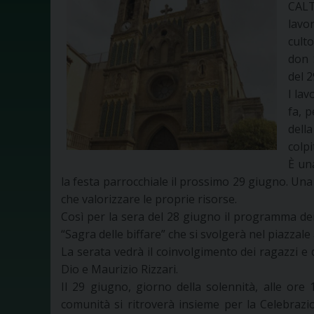
CALT
lavo
culto
don 
del 2
I la
fa, p
dell
colpi
È un
la festa parrocchiale il prossimo 29 giugno. Una f
che valorizzare le proprie risorse.
Così per la sera del 28 giugno il programma dei
“Sagra delle biffare” che si svolgerà nel piazzale
La serata vedrà il coinvolgimento dei ragazzi e 
Dio e Maurizio Rizzari.
Il 29 giugno, giorno della solennità, alle ore
comunità si ritroverà insieme per la Celebrazi