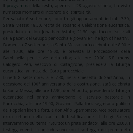
Il
programma
della festa, apertosi il 28 agosto scorso, ha visto
numerosi momenti di incontro e di spiritualità.
Per sabato 6 settembre, sono tre gli appuntamenti indicati: 7.30,
Santa Messa; 18.30, recita del rosario e Celebrazione eucaristica,
presieduta da don Jonathan Astuto; 21.30, spettacolo “sulle ali
della pace”, del Gruppo parrocchiale giovanile “The ligh of hearth”.
Domenica 7 settembre, la Santa Messa sarà celebrata alle 8.00 e
alle 10.30; alle ore 18.00, è prevista la Processione della
Bambinella per le vie della città; alle ore 20.00, S.E. mons.
Calogero Peri, vescovo di Caltagirone, presiederà la Liturgia
eucaristica, animata dal Coro parrocchiale.
Lunedì 8 settembre, alle 7.30, nella Chiesetta di Sant’Anna, in
occasione del 100° anniversario della costruzione, sarà celebrata
la Santa Messa; alle ore 17.30, don Abbotto, presiederà la Liturgia
eucaristica nel primo anniversario di servizio pastorale in
Parrocchia; alle ore 19.00, Giovanni Palladino, segretario politico
dei Popolari liberi e forti, e don Alfio Spampinato, vice postulatore
extra urbano della causa di beatificazione di Luigi Sturzo,
interverranno sul tema: “Sturzo: un prete sindaco”; alle ore 20.00, i
festeggiamenti si concluderanno con il sorteggio dei premi della