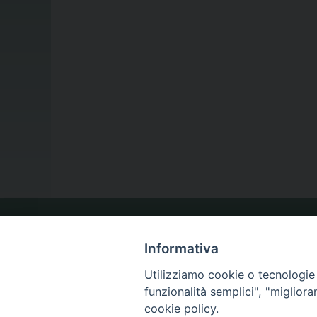
LA NOSTRA DIOCESI
Informativa
Utilizziamo cookie o tecnologie s
funzionalità semplici", "miglior
IL VESCOVO
cookie policy.