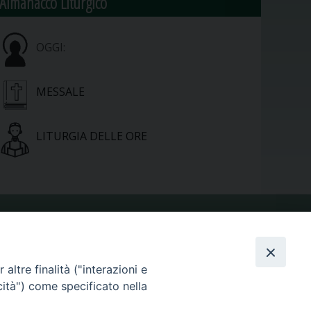
Almanacco Liturgico
OGGI:
MESSALE
LITURGIA DELLE ORE
VIDEOGALLERY
altre finalità ("interazioni e
cità") come specificato nella
PHOTOGALLERY