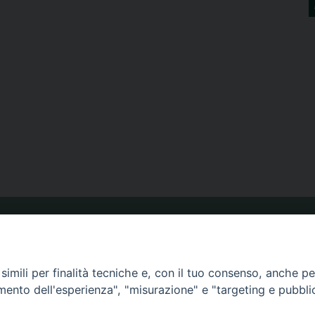
ORARIO MESSE
imili per finalità tecniche e, con il tuo consenso, anche per 
amento dell'esperienza", "misurazione" e "targeting e pubbli
CALENDARIO PASTORALE