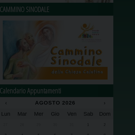
CAMMINO SINODALE
Calendario Appuntamenti
‹
AGOSTO 2026
›
Lun
Mar
Mer
Gio
Ven
Sab
Dom
27
28
29
30
31
1
2