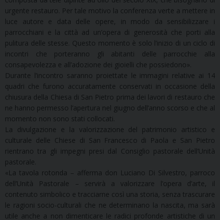
urgente restauro. Per tale motivo la conferenza verte a mettere in
luce autore e data delle opere, in modo da sensibilizzare i
parrocchiani e la città ad un’opera di generosità che porti alla
pulitura delle stesse. Questo momento è solo l’inizio di un ciclo di
incontri che porteranno gli abitanti delle parrocchie alla
consapevolezza e all’adozione dei gioielli che possiedono».
Durante l’incontro saranno proiettate le immagini relative ai 14
quadri che furono accuratamente conservati in occasione della
chiusura della Chiesa di San Pietro prima dei lavori di restauro che
ne hanno permesso l’apertura nel giugno dell’anno scorso e che al
momento non sono stati collocati.
La divulgazione e la valorizzazione del patrimonio artistico e
culturale delle Chiese di San Francesco di Paola e San Pietro
rientrano tra gli impegni presi dal Consiglio pastorale dell’Unità
pastorale.
«La tavola rotonda – afferma don Luciano Di Silvestro, parroco
dell’Unità Pastorale – servirà a valorizzare l’opera d’arte, il
contenuto simbolico e tracciarne così una storia, senza trascurare
le ragioni socio-culturali che ne determinano la nascita, ma sarà
utile anche a non dimenticare le radici profonde artistiche di un