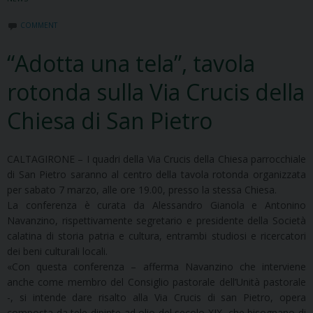
COMMENT
“Adotta una tela”, tavola
rotonda sulla Via Crucis della
Chiesa di San Pietro
CALTAGIRONE – I quadri della Via Crucis della Chiesa parrocchiale
di San Pietro saranno al centro della tavola rotonda organizzata
per sabato 7 marzo, alle ore 19.00, presso la stessa Chiesa.
La conferenza è curata da Alessandro Gianola e Antonino
Navanzino, rispettivamente segretario e presidente della Società
calatina di storia patria e cultura, entrambi studiosi e ricercatori
dei beni culturali locali.
«Con questa conferenza – afferma Navanzino che interviene
anche come membro del Consiglio pastorale dell’Unità pastorale
-, si intende dare risalto alla Via Crucis di san Pietro, opera
composta da tele dipinte ad olio del secolo XIX, che bisognano di