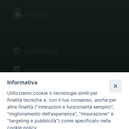
IL VESCOVO
ORARIO MESSE
CALENDARIO PASTORALE
Informativa
Utilizziamo cookie o tecnologie simili per
finalità tecniche e, con il tuo consenso, anche per
VIDEOGALLERY
altre finalità ("interazioni e funzionalità semplici",
"miglioramento dell'esperienza", "misurazione" e
"targeting e pubblicità") come specificato nella
PHOTOGALLERY
cookie policy.