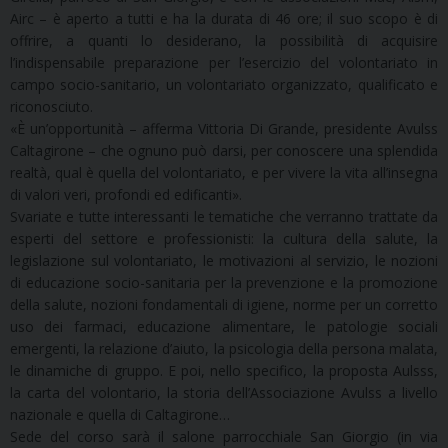
Airc – è aperto a tutti e ha la durata di 46 ore; il suo scopo è di
offrire, a quanti lo desiderano, la possibilità di acquisire
l’indispensabile preparazione per l’esercizio del volontariato in
campo socio-sanitario, un volontariato organizzato, qualificato e
riconosciuto.
«È un’opportunità – afferma Vittoria Di Grande, presidente Avulss
Caltagirone – che ognuno può darsi, per conoscere una splendida
realtà, qual è quella del volontariato, e per vivere la vita all’insegna
di valori veri, profondi ed edificanti».
Svariate e tutte interessanti le tematiche che verranno trattate da
esperti del settore e professionisti: la cultura della salute, la
legislazione sul volontariato, le motivazioni al servizio, le nozioni
di educazione socio-sanitaria per la prevenzione e la promozione
della salute, nozioni fondamentali di igiene, norme per un corretto
uso dei farmaci, educazione alimentare, le patologie sociali
emergenti, la relazione d’aiuto, la psicologia della persona malata,
le dinamiche di gruppo. E poi, nello specifico, la proposta Aulsss,
la carta del volontario, la storia dell’Associazione Avulss a livello
nazionale e quella di Caltagirone…
Sede del corso sarà il salone parrocchiale San Giorgio (in via