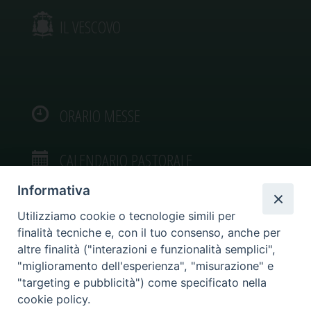
IL VESCOVO
ORARIO MESSE
CALENDARIO PASTORALE
Informativa
Utilizziamo cookie o tecnologie simili per
finalità tecniche e, con il tuo consenso, anche per
VIDEOGALLERY
altre finalità ("interazioni e funzionalità semplici",
"miglioramento dell'esperienza", "misurazione" e
"targeting e pubblicità") come specificato nella
PHOTOGALLERY
cookie policy.