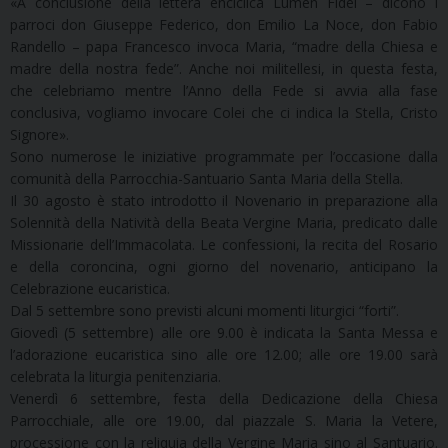
«A conclusione della lettera enciclica Lumen Fidei – dicono i
parroci don Giuseppe Federico, don Emilio La Noce, don Fabio
Randello – papa Francesco invoca Maria, “madre della Chiesa e
madre della nostra fede”. Anche noi militellesi, in questa festa,
che celebriamo mentre l’Anno della Fede si avvia alla fase
conclusiva, vogliamo invocare Colei che ci indica la Stella, Cristo
Signore».
Sono numerose le iniziative programmate per l’occasione dalla
comunità della Parrocchia-Santuario Santa Maria della Stella.
Il 30 agosto è stato introdotto il Novenario in preparazione alla
Solennità della Natività della Beata Vergine Maria, predicato dalle
Missionarie dell’Immacolata. Le confessioni, la recita del Rosario
e della coroncina, ogni giorno del novenario, anticipano la
Celebrazione eucaristica.
Dal 5 settembre sono previsti alcuni momenti liturgici “forti”.
Giovedì (5 settembre) alle ore 9.00 è indicata la Santa Messa e
l’adorazione eucaristica sino alle ore 12.00; alle ore 19.00 sarà
celebrata la liturgia penitenziaria.
Venerdì 6 settembre, festa della Dedicazione della Chiesa
Parrocchiale, alle ore 19.00, dal piazzale S. Maria la Vetere,
processione con la reliquia della Vergine Maria sino al Santuario.