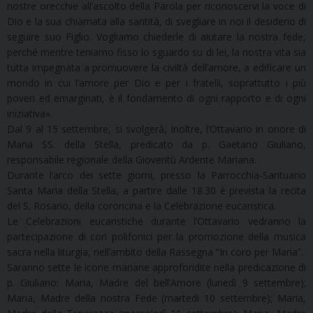
nostre orecchie all’ascolto della Parola per riconoscervi la voce di
Dio e la sua chiamata alla santità, di svegliare in noi il desiderio di
seguire suo Figlio. Vogliamo chiederle di aiutare la nostra fede,
perché mentre teniamo fisso lo sguardo su di lei, la nostra vita sia
tutta impegnata a promuovere la civiltà dell’amore, a edificare un
mondo in cui l’amore per Dio e per i fratelli, soprattutto i più
poveri ed emarginati, è il fondamento di ogni rapporto e di ogni
iniziativa».
Dal 9 al 15 settembre, si svolgerà, inoltre, l’Ottavario in onore di
Maria SS. della Stella, predicato da p. Gaetano Giuliano,
responsabile regionale della Gioventù Ardente Mariana.
Durante l’arco dei sette giorni, presso la Parrocchia-Santuario
Santa Maria della Stella, a partire dalle 18.30 è prevista la recita
del S. Rosario, della coroncina e la Celebrazione eucaristica.
Le Celebrazioni eucaristiche durante l’Ottavario vedranno la
partecipazione di cori polifonici per la promozione della musica
sacra nella liturgia, nell’ambito della Rassegna “In coro per Maria”.
Saranno sette le icone mariane approfondite nella predicazione di
p. Giuliano: Maria, Madre del bell’Amore (lunedì 9 settembre);
Maria, Madre della nostra Fede (martedì 10 settembre); Maria,