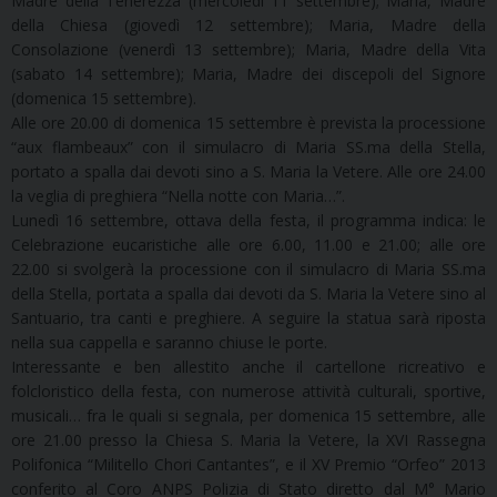
Madre della Tenerezza (mercoledì 11 settembre); Maria, Madre
della Chiesa (giovedì 12 settembre); Maria, Madre della
Consolazione (venerdì 13 settembre); Maria, Madre della Vita
(sabato 14 settembre); Maria, Madre dei discepoli del Signore
(domenica 15 settembre).
Alle ore 20.00 di domenica 15 settembre è prevista la processione
“aux flambeaux” con il simulacro di Maria SS.ma della Stella,
portato a spalla dai devoti sino a S. Maria la Vetere. Alle ore 24.00
la veglia di preghiera “Nella notte con Maria…”.
Lunedì 16 settembre, ottava della festa, il programma indica: le
Celebrazione eucaristiche alle ore 6.00, 11.00 e 21.00; alle ore
22.00 si svolgerà la processione con il simulacro di Maria SS.ma
della Stella, portata a spalla dai devoti da S. Maria la Vetere sino al
Santuario, tra canti e preghiere. A seguire la statua sarà riposta
nella sua cappella e saranno chiuse le porte.
Interessante e ben allestito anche il cartellone ricreativo e
folcloristico della festa, con numerose attività culturali, sportive,
musicali… fra le quali si segnala, per domenica 15 settembre, alle
ore 21.00 presso la Chiesa S. Maria la Vetere, la XVI Rassegna
Polifonica “Militello Chori Cantantes”, e il XV Premio “Orfeo” 2013
conferito al Coro ANPS Polizia di Stato diretto dal M° Mario