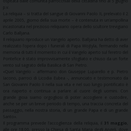
ospitata dalle comunità parrocchiali della cittadina fino al 5 giugno
p.v.
La reliquia – si tratta del sangue di Giovanni Paolo II, prelevato il 2
aprile 2005, giorno della sua morte – è contenuta in un’ampollina
incastonata nel prezioso reliquiario opera dello scultore trevigiano
Carlo Balljana.
Il reliquiario riproduce un Vangelo aperto. Balljana ha detto di aver
realizzato l’opera dopo i funerali di Papa Wojtyla, fermando nella
memoria di tutti il momento in cui il Vangelo aperto sul feretro del
Pontefice è stato improvvisamente sfogliato e chiuso da un forte
vento sul sagrato della Basilica di San Pietro.
«Quel Vangelo – affermano don Giuseppe Luparello e p. Pietro
Iacono, parroci di Licodia Eubea -, annunciato e testimoniato da
San Giovanni Paolo II nella sua vita e nel suo lungo pontificato è
ora riaperto e continua a parlare al cuore degli uomini. Con
grande gioia siamo orgogliosi di poter accogliere e custodire,
anche se per un breve periodo di tempo, una traccia concreta del
passaggio, nella nostra storia, di un grande Papa e di un grande
Santo».
Il programma prevede l’accoglienza della reliquia, il
31 maggio
,
alle ore 18.00, presso la Chiesa di Santa Maria degli Angeli, dove