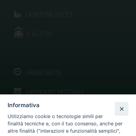
LA NOSTRA DIOCESI
IL VESCOVO
ORARIO MESSE
CALENDARIO PASTORALE
Informativa
Utilizziamo cookie o tecnologie simili per
finalità tecniche e, con il tuo consenso, anche per
VIDEOGALLERY
altre finalità ("interazioni e funzionalità semplici",