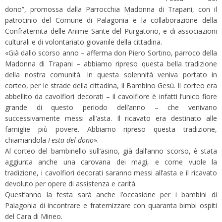
dono”, promossa dalla Parrocchia Madonna di Trapani, con il
patrocinio del Comune di Palagonia e la collaborazione della
Confraternita delle Anime Sante del Purgatorio, e di associazioni
culturali e di volontariato giovanile della cittadina.
«Già dallo scorso anno – afferma don Piero Sortino, parroco della
Madonna di Trapani – abbiamo ripreso questa bella tradizione
della nostra comunità. In questa solennità veniva portato in
corteo, per le strade della cittadina, il Bambino Gesù. Il corteo era
abbellito da cavolfiori decorati – il cavolfiore è infatti l’unico fiore
grande di questo periodo dell’anno – che venivano
successivamente messi all’asta. Il ricavato era destinato alle
famiglie più povere. Abbiamo ripreso questa tradizione,
chiamandola
Festa del
dono
».
Al corteo del bambinello sull’asino, già dall’anno scorso, è stata
aggiunta anche una carovana dei magi, e come vuole la
tradizione, i cavolfiori decorati saranno messi all’asta e il ricavato
devoluto per opere di assistenza e carità.
Quest’anno la festa sarà anche l’occasione per i bambini di
Palagonia di incontrare e fraternizzare con quaranta bimbi ospiti
del Cara di Mineo.