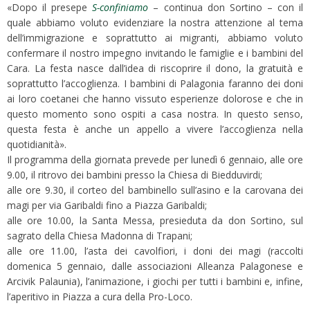
«Dopo il presepe
S-confiniamo
– continua don Sortino – con il
quale abbiamo voluto evidenziare la nostra attenzione al tema
dell’immigrazione e soprattutto ai migranti, abbiamo voluto
confermare il nostro impegno invitando le famiglie e i bambini del
Cara. La festa nasce dall’idea di riscoprire il dono, la gratuità e
soprattutto l’accoglienza. I bambini di Palagonia faranno dei doni
ai loro coetanei che hanno vissuto esperienze dolorose e che in
questo momento sono ospiti a casa nostra. In questo senso,
questa festa è anche un appello a vivere l’accoglienza nella
quotidianità».
Il programma della giornata prevede per lunedì 6 gennaio, alle ore
9.00, il ritrovo dei bambini presso la Chiesa di Biedduvirdi;
alle ore 9.30, il corteo del bambinello sull’asino e la carovana dei
magi per via Garibaldi fino a Piazza Garibaldi;
alle ore 10.00, la Santa Messa, presieduta da don Sortino, sul
sagrato della Chiesa Madonna di Trapani;
alle ore 11.00, l’asta dei cavolfiori, i doni dei magi (raccolti
domenica 5 gennaio, dalle associazioni Alleanza Palagonese e
Arcivik Palaunia), l’animazione, i giochi per tutti i bambini e, infine,
l’aperitivo in Piazza a cura della Pro-Loco.