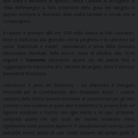
una volta il desiderio di questa Chiesa Calatina di accogliere la
sfida dell’impegno a farsi testimone della gioia del Vangelo in
questo territorio e fermento delle realtà familiari e sociali che la
compongono.
Il raduno è previsto alle ore 9.00 nella chiesa di San Leonardo,
dove si darà il via alla giornata con la preghiera e la catechesi sul
tema “Battezzati e inviati”, riprendendo il tema della Giornata
Missionaria Mondiale dello scorso mese di ottobre. Alle 10.45
seguirà il
Cammino
attraverso alcune vie del paese fino a
raggiungere la Parrocchia di S. Michele Arcangelo, dove il Vescovo
presiederà l’Eucaristia.
«
Attraverso il dono del battesimo
– ha affermato il Delegato
Vescovile per le Confraternite, don Emanuele Alessi –
ciascun
membro della Chiesa diventa testimone di misericordia per gli altri
credenti e non credenti ai quali deve trasmettere la propria fede nel
Signore crocifisso e risorto, con ogni mezzo e in ogni occasione,
comprese quelle che agli occhi del mondo sembrano meno
significative come possono apparire le manifestazioni esterne, come
potrebbe essere quella di una realtà lontana nel tempo quali le