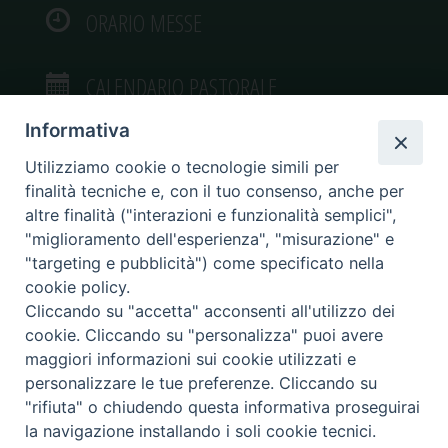
ORARIO MESSE
CALENDARIO PASTORALE
Informativa
Utilizziamo cookie o tecnologie simili per
finalità tecniche e, con il tuo consenso, anche per
VIDEOGALLERY
altre finalità ("interazioni e funzionalità semplici",
"miglioramento dell'esperienza", "misurazione" e
"targeting e pubblicità") come specificato nella
PHOTOGALLERY
cookie policy.
Cliccando su "accetta" acconsenti all'utilizzo dei
cookie. Cliccando su "personalizza" puoi avere
maggiori informazioni sui cookie utilizzati e
personalizzare le tue preferenze. Cliccando su
Diocesi di Caltagirone
"rifiuta" o chiudendo questa informativa proseguirai
Piazza San Francesco d’Assisi, 9 – tel. 0933.34186 – fax 0933.820590 e-mail:
la navigazione installando i soli cookie tecnici.
comunicazionisociali@diocesidicaltagirone.it