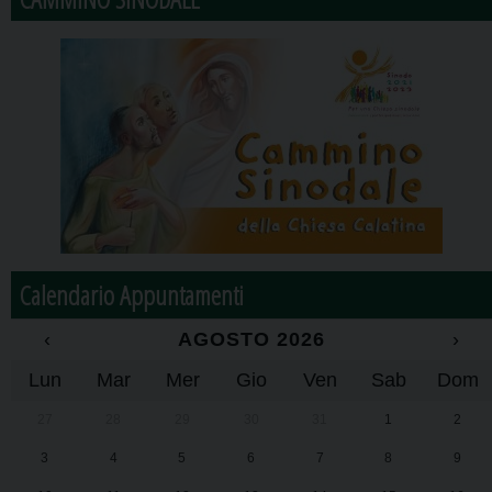
Calendario Appuntamenti
‹
AGOSTO 2026
›
Lun
Mar
Mer
Gio
Ven
Sab
Dom
27
28
29
30
31
1
2
3
4
5
6
7
8
9