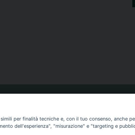
ORARIO MESSE
imili per finalità tecniche e, con il tuo consenso, anche per 
CALENDARIO PASTORALE
amento dell'esperienza", "misurazione" e "targeting e pubbli