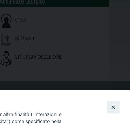
Almanacco Liturgico
OGGI:
MESSALE
LITURGIA DELLE ORE
VIDEOGALLERY
altre finalità ("interazioni e
PHOTOGALLERY
cità") come specificato nella