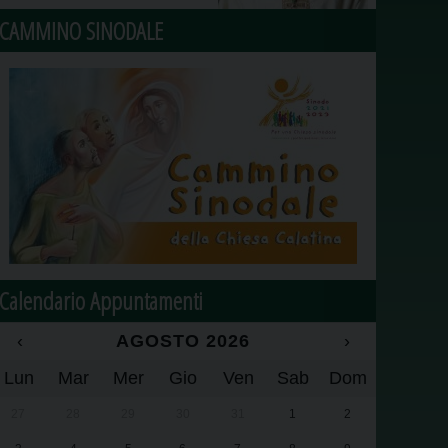
CAMMINO SINODALE
Calendario Appuntamenti
‹
AGOSTO 2026
›
Lun
Mar
Mer
Gio
Ven
Sab
Dom
27
28
29
30
31
1
2