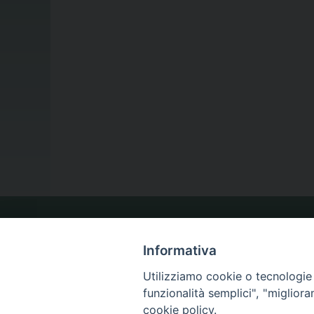
LA NOSTRA DIOCESI
Informativa
Utilizziamo cookie o tecnologie s
IL VESCOVO
funzionalità semplici", "miglior
cookie policy.