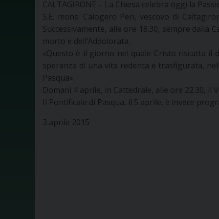
CALTAGIRONE – La Chiesa celebra oggi la Passio
S.E. mons. Calogero Peri, vescovo di Caltagirone
Successivamente, alle ore 18.30, sempre dalla Cat
morto e dell’Addolorata.
«Questo è il giorno nel quale Cristo riscatta il
speranza di una vita redenta e trasfigurata, nel
Pasqua».
Domani 4 aprile, in Cattedrale, alle ore 22.30, il
Il Pontificale di Pasqua, il 5 aprile, è invece pro
3 aprile 2015