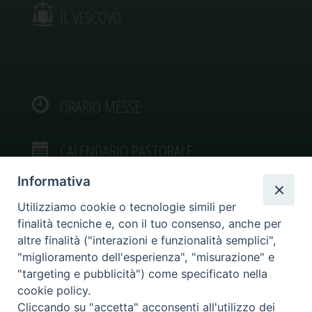
IL VESCOVO
ORARIO MESSE
CALENDARIO PASTORALE
Informativa
Utilizziamo cookie o tecnologie simili per
finalità tecniche e, con il tuo consenso, anche per
VIDEOGALLERY
altre finalità ("interazioni e funzionalità semplici",
"miglioramento dell'esperienza", "misurazione" e
"targeting e pubblicità") come specificato nella
PHOTOGALLERY
cookie policy.
Cliccando su "accetta" acconsenti all'utilizzo dei