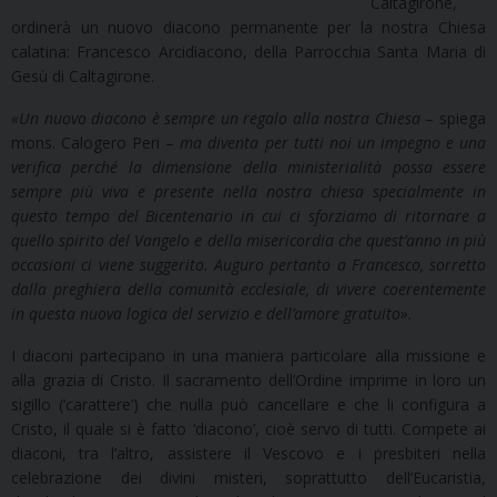
Caltagirone,
ordinerà un nuovo diacono permanente per la nostra Chiesa
calatina: Francesco Arcidiacono, della Parrocchia Santa Maria di
Gesù di Caltagirone.
«Un nuovo diacono è sempre un regalo alla nostra Chiesa
– spiega
mons. Calogero Peri –
ma diventa per tutti noi un impegno e una
verifica perché la dimensione della ministerialità possa essere
sempre più viva e presente nella nostra chiesa specialmente in
questo tempo del Bicentenario in cui ci sforziamo di ritornare a
quello spirito del Vangelo e della misericordia che quest’anno in più
occasioni ci viene suggerito. Auguro pertanto a Francesco, sorretto
dalla preghiera della comunità ecclesiale, di vivere coerentemente
in questa nuova logica del servizio e dell’amore gratuito».
I diaconi partecipano in una maniera particolare alla missione e
alla grazia di Cristo. Il sacramento dell’Ordine imprime in loro un
sigillo (‘carattere’) che nulla può cancellare e che li configura a
Cristo, il quale si è fatto ‘diacono’, cioè servo di tutti. Compete ai
diaconi, tra l’altro, assistere il Vescovo e i presbiteri nella
celebrazione dei divini misteri, soprattutto dell’Eucaristia,