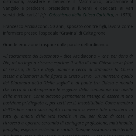
distribuirla, assistere e benedire il Matrimonio, proclamare il
Vangelo e predicare, presiedere ai funerali e dedicarsi ai vari
servizi della carità”
(cfr.
Catechismo della Chiesa Cattolica
, n. 1570).
Francesco Arcidiacono, 50 anni, sposato con tre figli, lavora come
infermiere presso l’ospedale “Gravina” di Caltagirone.
Grande emozione traspare dalle parole dell’ordinando.
«
Il sacramento del Diaconato
– dice Arcidiacono –
che, per dono di
Dio, mi accingo a ricevere esprime il volto di una Chiesa serva (cioè
al servizio) di Dio e degli uomini e cerca di stimolare la Chiesa
stessa a plasmarsi sulla figura di Cristo Servo. Un ministero quello
del Diaconato detto “della soglia” o di ponte tra Chiesa e mondo
che cerca di contemperare le esigenze della comunione con quelle
della missione. Come diacono permanente ritengo di essere in una
posizione privilegiata e, per certi versi, insostituibile. Come membro
dell’Ordine sacro sarò infatti chiamato a vivere tale ministero in
tutti gli ambiti della vita sociale in cui, per forza di cose, mi
ritroverò a operare cercando di coniugare professione, matrimonio,
famiglia, esigenze ecclesiali e sociali. Dunque sostanza ministeriale