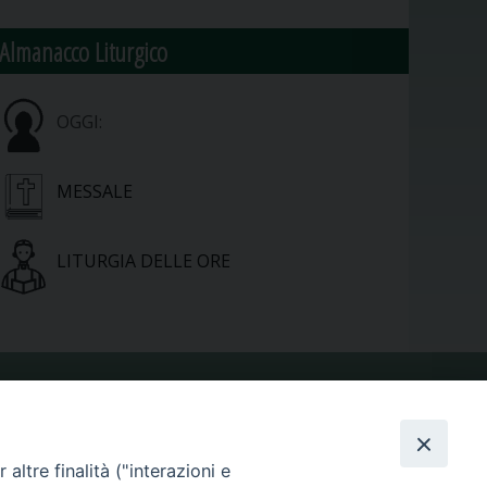
Almanacco Liturgico
OGGI:
MESSALE
LITURGIA DELLE ORE
VIDEOGALLERY
altre finalità ("interazioni e