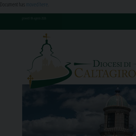
Document has
moved here
.
Skip
giovedì 06 agosto 2026
to
content