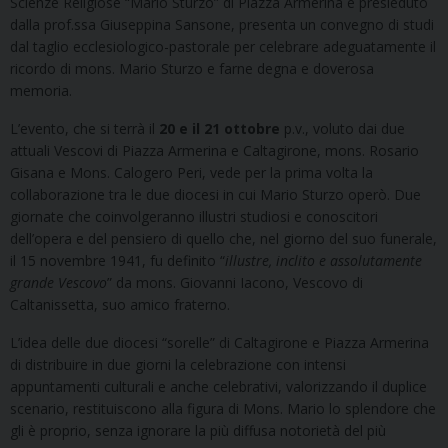
Scienze Religiose “Mario Sturzo” di Piazza Armerina e presieduto
dalla prof.ssa Giuseppina Sansone, presenta un convegno di studi
dal taglio ecclesiologico-pastorale per celebrare adeguatamente il
ricordo di mons. Mario Sturzo e farne degna e doverosa
memoria.
L’evento, che si terrà il
20 e il 21 ottobre
p.v., voluto dai due
attuali Vescovi di Piazza Armerina e Caltagirone, mons. Rosario
Gisana e Mons. Calogero Peri, vede per la prima volta la
collaborazione tra le due diocesi in cui Mario Sturzo operò. Due
giornate che coinvolgeranno illustri studiosi e conoscitori
dell’opera e del pensiero di quello che, nel giorno del suo funerale,
il 15 novembre 1941, fu definito “
illustre, inclito e assolutamente
grande Vescovo
” da mons. Giovanni Iacono, Vescovo di
Caltanissetta, suo amico fraterno.
L’idea delle due diocesi “sorelle” di Caltagirone e Piazza Armerina
di distribuire in due giorni la celebrazione con intensi
appuntamenti culturali e anche celebrativi, valorizzando il duplice
scenario, restituiscono alla figura di Mons. Mario lo splendore che
gli è proprio, senza ignorare la più diffusa notorietà del più