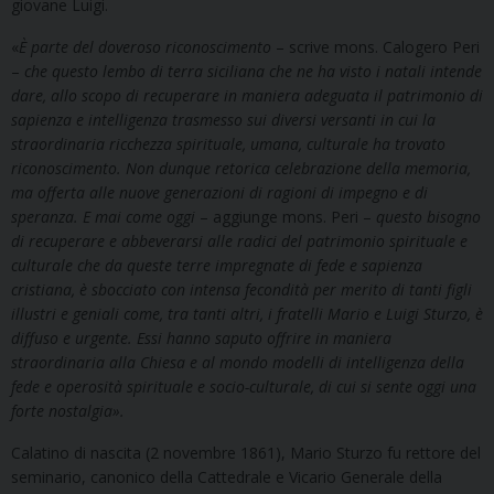
giovane Luigi.
«
È parte del doveroso riconoscimento
– scrive mons. Calogero Peri
–
che questo lembo di terra siciliana che ne ha visto i natali intende
dare, allo scopo di recuperare in maniera adeguata il patrimonio di
sapienza e intelligenza trasmesso sui diversi versanti in cui la
straordinaria ricchezza spirituale, umana, culturale ha trovato
riconoscimento. Non dunque retorica celebrazione della memoria,
ma offerta alle nuove generazioni di ragioni di impegno e di
speranza. E mai come oggi
– aggiunge mons. Peri –
questo bisogno
di recuperare e abbeverarsi alle radici del patrimonio spirituale e
culturale che da queste terre impregnate di fede e sapienza
cristiana, è sbocciato con intensa fecondità per merito di tanti figli
illustri e geniali come, tra tanti altri, i fratelli Mario e Luigi Sturzo, è
diffuso e urgente. Essi hanno saputo offrire in maniera
straordinaria alla Chiesa e al mondo modelli di intelligenza della
fede e operosità spirituale e socio-culturale, di cui si sente oggi una
forte nostalgia
»
.
Calatino di nascita (2 novembre 1861), Mario Sturzo fu rettore del
seminario, canonico della Cattedrale e Vicario Generale della