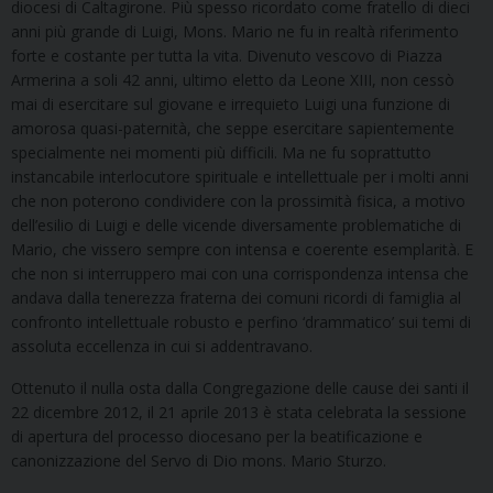
diocesi di Caltagirone. Più spesso ricordato come fratello di dieci
anni più grande di Luigi, Mons. Mario ne fu in realtà riferimento
forte e costante per tutta la vita. Divenuto vescovo di Piazza
Armerina a soli 42 anni, ultimo eletto da Leone XIII, non cessò
mai di esercitare sul giovane e irrequieto Luigi una funzione di
amorosa quasi-paternità, che seppe esercitare sapientemente
specialmente nei momenti più difficili. Ma ne fu soprattutto
instancabile interlocutore spirituale e intellettuale per i molti anni
che non poterono condividere con la prossimità fisica, a motivo
dell’esilio di Luigi e delle vicende diversamente problematiche di
Mario, che vissero sempre con intensa e coerente esemplarità. E
che non si interruppero mai con una corrispondenza intensa che
andava dalla tenerezza fraterna dei comuni ricordi di famiglia al
confronto intellettuale robusto e perfino ‘drammatico’ sui temi di
assoluta eccellenza in cui si addentravano.
Ottenuto il nulla osta dalla Congregazione delle cause dei santi il
22 dicembre 2012, il 21 aprile 2013 è stata celebrata la sessione
di apertura del processo diocesano per la beatificazione e
canonizzazione del Servo di Dio mons. Mario Sturzo.