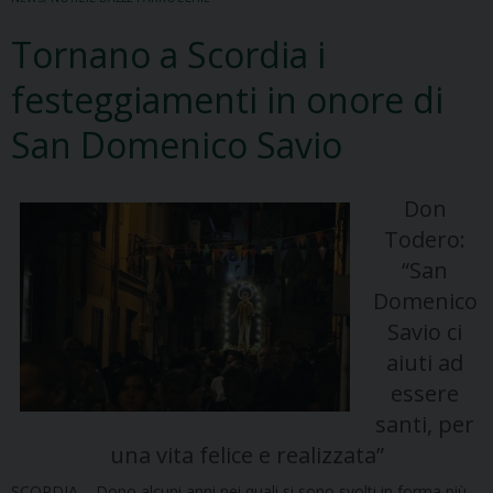
Tornano a Scordia i
festeggiamenti in onore di
San Domenico Savio
Don
Todero:
“San
Domenico
Savio ci
aiuti ad
essere
santi, per
una vita felice e realizzata”
SCORDIA – Dopo alcuni anni nei quali si sono svolti in forma più