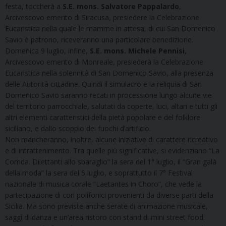
festa, toccherà a
S.E. mons. Salvatore Pappalardo
,
Arcivescovo emerito di Siracusa, presiedere la Celebrazione
Eucaristica nella quale le mamme in attesa, di cui San Domenico
Savio è patrono, riceveranno una particolare benedizione.
Domenica 9 luglio, infine,
S.E. mons. Michele Pennisi
,
Arcivescovo emerito di Monreale, presiederà la Celebrazione
Eucaristica nella solennità di San Domenico Savio, alla presenza
delle Autorità cittadine. Quindi il simulacro e la reliquia di San
Domenico Savio saranno recati in processione lungo alcune vie
del territorio parrocchiale, salutati da coperte, luci, altari e tutti gli
altri elementi caratteristici della pietà popolare e del folklore
siciliano, e dallo scoppio dei fuochi d’artificio.
Non mancheranno, inoltre, alcune iniziative di carattere ricreativo
e di intrattenimento. Tra quelle più significative, si evidenziano “La
Corrida. Dilettanti allo sbaraglio” la sera del 1° luglio, il “Gran galà
della moda” la sera del 5 luglio, e soprattutto il 7° Festival
nazionale di musica corale “Laetantes in Choro”, che vede la
partecipazione di cori polifonici provenienti da diverse parti della
Sicilia. Ma sono previste anche serate di animazione musicale,
saggi di danza e un’area ristoro con stand di mini street food.