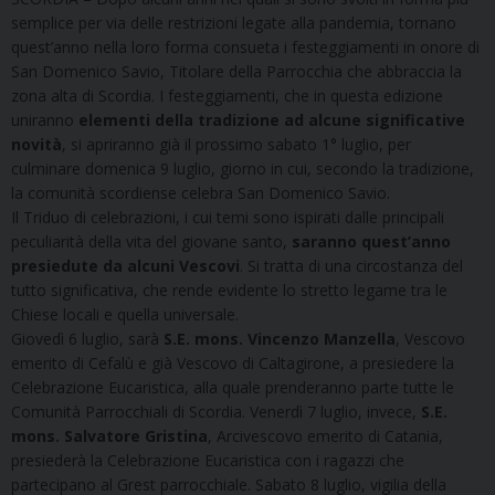
semplice per via delle restrizioni legate alla pandemia, tornano
quest’anno nella loro forma consueta i festeggiamenti in onore di
San Domenico Savio, Titolare della Parrocchia che abbraccia la
zona alta di Scordia. I festeggiamenti, che in questa edizione
uniranno
elementi della tradizione ad alcune significative
novità
, si apriranno già il prossimo sabato 1° luglio, per
culminare domenica 9 luglio, giorno in cui, secondo la tradizione,
la comunità scordiense celebra San Domenico Savio.
Il Triduo di celebrazioni, i cui temi sono ispirati dalle principali
peculiarità della vita del giovane santo,
saranno quest’anno
presiedute da alcuni Vescovi
. Si tratta di una circostanza del
tutto significativa, che rende evidente lo stretto legame tra le
Chiese locali e quella universale.
Giovedì 6 luglio, sarà
S.E. mons. Vincenzo Manzella
, Vescovo
emerito di Cefalù e già Vescovo di Caltagirone, a presiedere la
Celebrazione Eucaristica, alla quale prenderanno parte tutte le
Comunità Parrocchiali di Scordia. Venerdì 7 luglio, invece,
S.E.
mons. Salvatore Gristina
, Arcivescovo emerito di Catania,
presiederà la Celebrazione Eucaristica con i ragazzi che
partecipano al Grest parrocchiale. Sabato 8 luglio, vigilia della