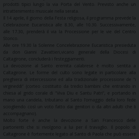
prodotti tipici lungo la via Porta del Vento. Previsto anche un
intrattenimento musicale nella serata.
Il 14 aprile, il giorno della Festa religiosa, il programma prevede la
Celebrazione Eucaristica alle 8.30, alle 10.30. Successivamente,
alle 17.30, prenderà il via la Processione per le vie del Centro
Storico.
Alle ore 19.30 la Solenne Concelebrazione Eucaristica presieduta
da don Gianni Zavattieri,vicario generale della Diocesi di
Caltagirone, concluderà i festeggiamenti.
La devozione al Santo eremita calabrese è molto sentita a
Caltagirone. Le forme del culto sono legate in particolare alla
preghiera di intercessione ed alla tradizionale processione de “i
virgineddi” (corteo costituito da tredici bambini che entrando in
chiesa al grido corale di “Viva Diu e Santu Patri”, e portando in
mano una candela, tributano al Santo l’omaggio della loro fede
sciogliendo così un voto fatto dai genitori o da altri adulti che li
accompagnano).
Molto forte è anche la devozione a San Francesco delle
partorienti che si rivolgono a lui per il travaglio. Il popolo di
Caltagirone è fortemente legato al Santo di Paola che può essere