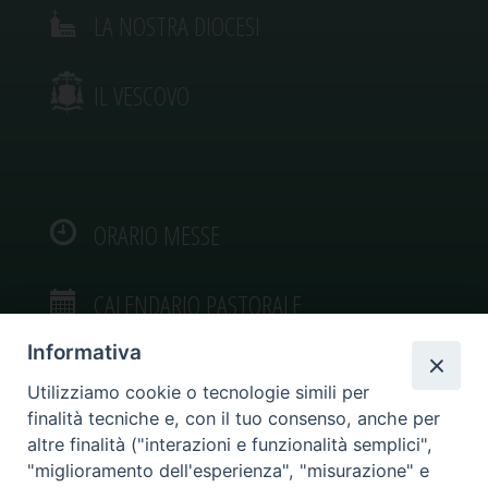
LA NOSTRA DIOCESI
IL VESCOVO
ORARIO MESSE
CALENDARIO PASTORALE
Informativa
Utilizziamo cookie o tecnologie simili per
finalità tecniche e, con il tuo consenso, anche per
VIDEOGALLERY
altre finalità ("interazioni e funzionalità semplici",
"miglioramento dell'esperienza", "misurazione" e