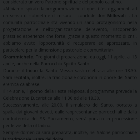
considerato un vero Patrono spirituale del popolo calatino.
«Abbiamo ispirato la programmazione di questi festeggiamenti ad
un senso di sobrietà e di misura – conclude don
Millesoli
-. La
comunità parrocchiale sta vivendo un sano protagonismo nella
progettazione e nell’organizzazione dell’evento, riscoprendo
prassi ed esperienze che forse, grazie a questo momento di crisi,
abbiamo avuto l’opportunità di recuperare ed apprezzare, in
particolare per la dimensione pastorale e comunitaria».
Grammichele.
Tre giorni di preparazione, da oggi, 11 aprile, al 13
aprile, anche nella Parrocchia Spirito Santo.
Durante il triduo la Santa Messa sarà celebrata alle ore 18.30.
Sarà recitata, inoltre, la tradizionale coroncina in onore del Santo
eremita calabrese.
Il 14 aprile, il giorno della Festa religiosa, il programma prevede la
Celebrazione Eucaristica alle 11.30 ed alle 18.30.
Successivamente, alle 20.00, il simulacro del Santo, portato a
spalla dai giovani devoti, dalle rappresentanze parrocchiali e dalla
confraternita del SS. Sacramento, verrà portato in processione
per le vie della cittadina.
Sempre domenica sarà preparata, inoltre, nel Salone parrocchiale
la tradizionale Sagra del dolce.