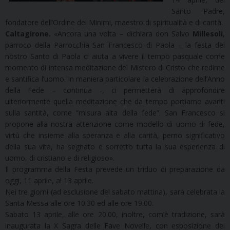
Santo Padre,
fondatore dell’Ordine dei Minimi, maestro di spiritualità e di carità.
Caltagirone.
«Ancora una volta – dichiara don Salvo
Millesoli
,
parroco della Parrocchia San Francesco di Paola – la festa del
nostro Santo di Paola ci aiuta a vivere il tempo pasquale come
momento di intensa meditazione del Mistero di Cristo che redime
e santifica l’uomo. In maniera particolare la celebrazione dell’Anno
della Fede – continua -, ci permetterà di approfondire
ulteriormente quella meditazione che da tempo portiamo avanti
sulla santità, come “misura alta della fede”. San Francesco si
propone alla nostra attenzione come modello di uomo di fede,
virtù che insieme alla speranza e alla carità, perno significativo
della sua vita, ha segnato e sorretto tutta la sua esperienza di
uomo, di cristiano e di religioso».
Il programma della Festa prevede un triduo di preparazione da
oggi, 11 aprile, al 13 aprile.
Nei tre giorni (ad esclusione del sabato mattina), sarà celebrata la
Santa Messa alle ore 10.30 ed alle ore 19.00.
Sabato 13 aprile, alle ore 20.00, inoltre, com’è tradizione, sarà
inaugurata la X Sagra delle Fave Novelle, con esposizione dei