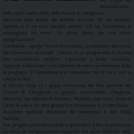
Rinnovamento
nello Spirito Santo (RnS) della Diocesi di Caltagirone.
Introdotti dalle parole del profeta Geremia “Mi hai sedotto,
Signore, e io mi sono lasciato sedurre” (20,7a), l’assemblea si
interrogherà sul tema:
“Un nuovo amore per una nuova
evangelizzazione”
.
«L’iniziativa – spiega Teresa Diraimondo, coordinatrice diocesana
del movimento ecclesiale – rientra in un programma di incontri
che annualmente vengono organizzati a livello nazionale,
regionale e diocesano, con l’obiettivo di vivere un momento forte
di preghiera, di formazione e di comunione tra di noi e con la
Chiesa locale».
In Diocesi sono 10 i gruppi riconosciuti del RnS, presenti nei
Comuni di Caltagirone (2 gruppi), Grammichele, Palagonia,
Ramacca, San Michele di Ganzaria, Mirabella, San Cono, Vizzini e
Castel di Iudica. Un altro gruppo è in formazione a Licodia Eubea.
Assistente spirituale diocesano del movimento è don Fabio
Randello.
Fra i progetti pastorali condotti in quest’anno, il RnS ha promosso
un
Piano di Evangelizzazione nazionale
che viene declinato nelle