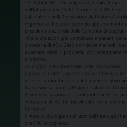
CALTAGIRONE – Si svolgerà domenica 8 marzo, a p
dell’infanzia (ex Padri Crociferi), dell’Isti
Laboratorio della formazione dell’Azione Cattoli
Argomento di questo secondo appuntamento è l’i
presidente nazionale delle Comunità di Capodar
«Nelle situazioni più complicate e pesanti del
diocesana di AC -, Gesù non lascia mai soli i suo
guardare oltre i problemi, con atteggiamento
progetto».
Lo slogan del Laboratorio della formazione – 
parlare alla vita” – quest’anno si sofferma sull’
52, e in continuità sia con il tema associativo 
Francesco ha dato all’Azione Cattolica Italian
Assemblea nazionale – contenuto nelle tre par
diocesana di AC ha individuato nella dimensi
formativo.
Il modulo si svolgerà nell’arco dell’intera gior
ore 9.00, accoglienza