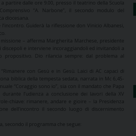
artire dalle ore 9.00, presso il teatrino della Scuola
tuto Comprensivo “A. Narbone”, il secondo modulo del
ca diocesana.
ncontro. Guiderà la riflessione don Vinicio Albanesi,
co.
la missione – afferma Margherita Marchese, presidente
i discepoli e interviene incoraggiandoli ed invitandoli a
 propositivo. Dio rilancia sempre: dal problema al
“Rimanere con Gesù e in Gesù. Laici di AC capaci di
icona biblica della tempesta sedata, narrata in Mc 6,45-
annuale “Coraggio sono io”, sia con il mandato che Papa
a durante l’udienza a conclusione dei lavori della XV
ole-chiave: rimanere, andare e gioire – la Presidenza
one dell’incontro il secondo luogo di discernimento
nata, secondo il programma che segue: