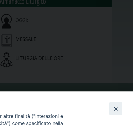
Almanacco Liturgico
OGGI:
MESSALE
LITURGIA DELLE ORE
VIDEOGALLERY
altre finalità ("interazioni e
PHOTOGALLERY
cità") come specificato nella