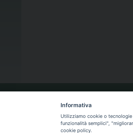
LA NOSTRA DIOCESI
Informativa
Utilizziamo cookie o tecnologie s
IL VESCOVO
funzionalità semplici", "miglior
cookie policy.