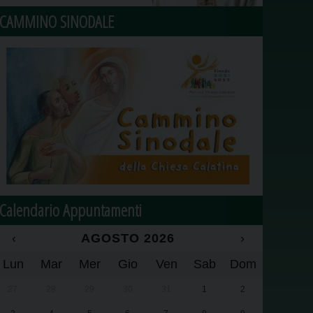
CAMMINO SINODALE
Calendario Appuntamenti
‹
AGOSTO 2026
›
Lun
Mar
Mer
Gio
Ven
Sab
Dom
27
28
29
30
31
1
2