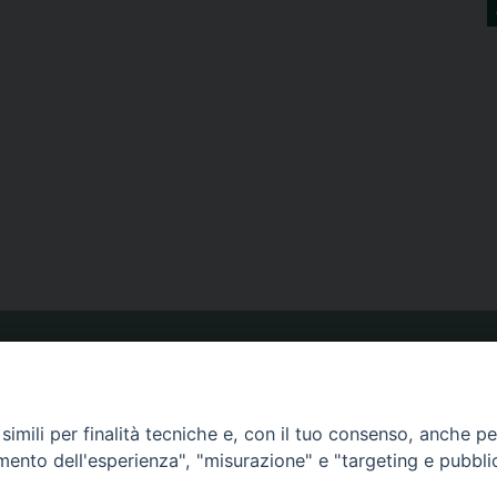
ORARIO MESSE
imili per finalità tecniche e, con il tuo consenso, anche per 
CALENDARIO PASTORALE
amento dell'esperienza", "misurazione" e "targeting e pubbli