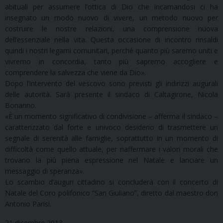
abituali per assumere l’ottica di Dio che incarnandosi ci ha
insegnato un modo nuovo di vivere, un metodo nuovo per
costruire le nostre relazioni, una comprensione nuova
dell’essenziale nella vita. Questa occasione di incontro rinsaldi
quindi i nostri legami comunitari, perché quanto più saremo uniti e
vivremo in concordia, tanto più sapremo accogliere e
comprendere la salvezza che viene da Dio».
Dopo l’intervento del vescovo sono previsti gli indirizzi augurali
delle autorità. Sarà presente il sindaco di Caltagirone, Nicola
Bonanno.
«È un momento significativo di condivisione – afferma il sindaco –
caratterizzato dal forte e univoco desiderio di trasmettere un
segnale di serenità alle famiglie, soprattutto in un momento di
difficoltà come quello attuale, per riaffermare i valori morali che
trovano la più piena espressione nel Natale e lanciare un
messaggio di speranza».
Lo scambio d’auguri cittadino si concluderà con il concerto di
Natale del Coro polifonico “San Giuliano”, diretto dal maestro don
Antonio Parisi.
21 dicembre 2013