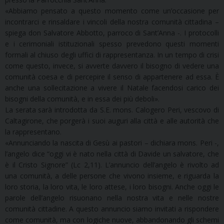
«Abbiamo pensato a questo momento come un’occasione per
incontrarci e rinsaldare i vincoli della nostra comunità cittadina –
spiega don Salvatore Abbotto, parroco di Sant’Anna -. I protocolli
e i cerimoniali istituzionali spesso prevedono questi momenti
formali al chiuso degli uffici di rappresentanza. In un tempo di crisi
come questo, invece, si avverte davvero il bisogno di vedere una
comunità coesa e di percepire il senso di appartenere ad essa. È
anche una sollecitazione a vivere il Natale facendosi carico dei
bisogni della comunità, e in essa dei più deboli».
La serata sarà introdotta da S.E. mons. Calogero Peri, vescovo di
Caltagirone, che porgerà i suoi auguri alla città e alle autorità che
la rappresentano.
«Annunciando la nascita di Gesù ai pastori – dichiara mons. Peri -,
l’angelo dice “oggi vi è nato nella città di Davide un salvatore, che
è il Cristo Signore” (Lc 2,11). L’annuncio dell’angelo è rivolto ad
una comunità, a delle persone che vivono insieme, e riguarda la
loro storia, la loro vita, le loro attese, i loro bisogni. Anche oggi le
parole dell’angelo risuonano nella nostra vita e nelle nostre
comunità cittadine. A questo annuncio siamo invitati a rispondere
come comunità, ma con logiche nuove, abbandonando gli schemi