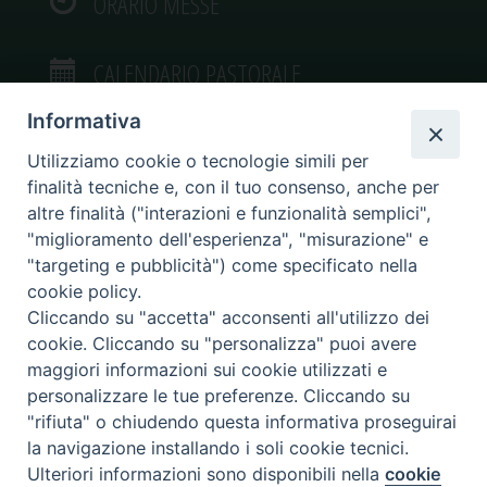
ORARIO MESSE
CALENDARIO PASTORALE
Informativa
Utilizziamo cookie o tecnologie simili per
finalità tecniche e, con il tuo consenso, anche per
VIDEOGALLERY
altre finalità ("interazioni e funzionalità semplici",
"miglioramento dell'esperienza", "misurazione" e
"targeting e pubblicità") come specificato nella
PHOTOGALLERY
cookie policy.
Cliccando su "accetta" acconsenti all'utilizzo dei
cookie. Cliccando su "personalizza" puoi avere
maggiori informazioni sui cookie utilizzati e
personalizzare le tue preferenze. Cliccando su
Diocesi di Caltagirone
"rifiuta" o chiudendo questa informativa proseguirai
Piazza San Francesco d’Assisi, 9 – tel. 0933.34186 – fax 0933.820590 e-mail:
la navigazione installando i soli cookie tecnici.
comunicazionisociali@diocesidicaltagirone.it
Ulteriori informazioni sono disponibili nella
cookie
Preferenze Cookie