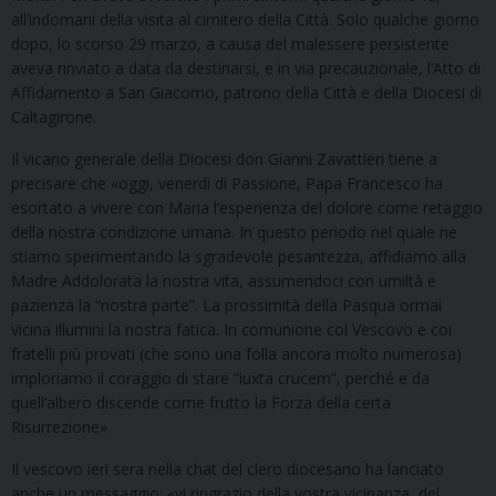
all’indomani della visita al cimitero della Città. Solo qualche giorno
dopo, lo scorso 29 marzo, a causa del malessere persistente
aveva rinviato a data da destinarsi, e in via precauzionale, l’Atto di
Affidamento a San Giacomo, patrono della Città e della Diocesi di
Caltagirone.
Il vicario generale della Diocesi don Gianni Zavattieri tiene a
precisare che «oggi, venerdì di Passione, Papa Francesco ha
esortato a vivere con Maria l’esperienza del dolore come retaggio
della nostra condizione umana. In questo periodo nel quale ne
stiamo sperimentando la sgradevole pesantezza, affidiamo alla
Madre Addolorata la nostra vita, assumendoci con umiltà e
pazienza la “nostra parte”. La prossimità della Pasqua ormai
vicina illumini la nostra fatica. In comunione col Vescovo e coi
fratelli più provati (che sono una folla ancora molto numerosa)
imploriamo il coraggio di stare “iuxta crucem”, perché e da
quell’albero discende come frutto la Forza della certa
Risurrezione».
Il vescovo ieri sera nella chat del clero diocesano ha lanciato
anche un messaggio: «vi ringrazio della vostra vicinanza, del