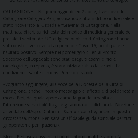
CALTAGIRONE – Nel pomeriggio di ieri 2 aprile, il vescovo di
Caltagirone Calogero Peri, accusando sintomi di tipo influenzale è
stato ricoverato all’Ospedale “Gravina” di Caltagirone. Nella
mattinata di ieri, su richiesta del medico di medicina generale del
presule, i sanitari dell’UO di Igiene pubblica di Caltagirone hanno
sottoposto il vescovo a tampone per Covid-19, per il quale è
risultato positivo. Sempre nel pomeriggio di ieri al Pronto
Soccorso dell’Ospedale sono stati eseguiti esami clinici e
radiologici e, in reparto, è stata iniziata subito la terapia. Le
condizioni di salute di mons. Peri sono stabili.
«Vogliamo aggiungere, alla voce della Diocesi e della Città di
Caltagirone, anche il nostro messaggio di affetto e di solidarietà a
mons. Peri, del quale apprezziamo la grande umanità e
l’attenzione verso i più fragili e gli ammalati – dichiara la Direzione
aziendale dell’Asp di Catania -. Siamo sicuri che, anche in questa
circostanza, mons. Peri sarà un’affidabile guida spirituale per tutti
gli operatori e per i pazienti».
Mons. Peri aveva avvertito i primi sintomi qualche giorno fa,