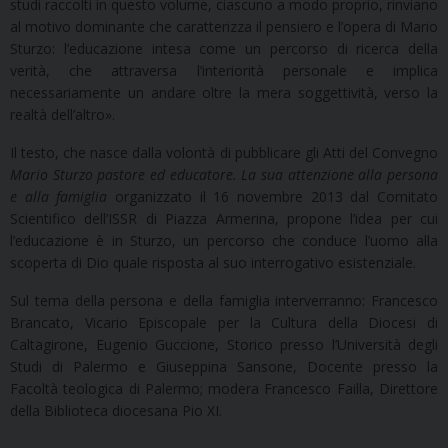
studi raccolti in questo volume, ciascuno a modo proprio, rinviano
al motivo dominante che caratterizza il pensiero e l’opera di Mario
Sturzo: l’educazione intesa come un percorso di ricerca della
verità, che attraversa l’interiorità personale e implica
necessariamente un andare oltre la mera soggettività, verso la
realtà dell’altro».
Il testo, che nasce dalla volontà di pubblicare gli Atti del Convegno
Mario Sturzo pastore ed educatore. La sua attenzione alla persona
e alla famiglia
organizzato il 16 novembre 2013 dal Comitato
Scientifico dell’ISSR di Piazza Armerina, propone l’idea per cui
l’educazione è in Sturzo, un percorso che conduce l’uomo alla
scoperta di Dio quale risposta al suo interrogativo esistenziale.
Sul tema della persona e della famiglia interverranno: Francesco
Brancato, Vicario Episcopale per la Cultura della Diocesi di
Caltagirone, Eugenio Guccione, Storico presso l’Università degli
Studi di Palermo e Giuseppina Sansone, Docente presso la
Facoltà teologica di Palermo; modera Francesco Failla, Direttore
della Biblioteca diocesana Pio XI.