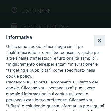
ORARIO MESSE
CALENDARIO PASTORALE
Informativa
Utilizziamo cookie o tecnologie simili per
finalità tecniche e, con il tuo consenso, anche per
VIDEOGALLERY
altre finalità ("interazioni e funzionalità semplici",
"miglioramento dell'esperienza", "misurazione" e
"targeting e pubblicità") come specificato nella
PHOTOGALLERY
cookie policy.
Cliccando su "accetta" acconsenti all'utilizzo dei
cookie. Cliccando su "personalizza" puoi avere
maggiori informazioni sui cookie utilizzati e
personalizzare le tue preferenze. Cliccando su
Diocesi di Caltagirone
"rifiuta" o chiudendo questa informativa proseguirai
Piazza San Francesco d’Assisi, 9 – tel. 0933.34186 – fax 0933.820590 e-mail: