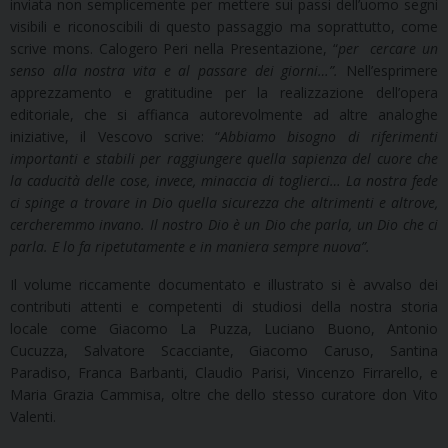
inviata non semplicemente per mettere sui passi dell’uomo segni
visibili e riconoscibili di questo passaggio ma soprattutto, come
scrive mons. Calogero Peri nella Presentazione, “
per cercare un
senso alla nostra vita e al passare dei giorni…”.
Nell’esprimere
apprezzamento e gratitudine per la realizzazione dell’opera
editoriale, che si affianca autorevolmente ad altre analoghe
iniziative, il Vescovo scrive: “
Abbiamo bisogno di riferimenti
importanti e stabili per raggiungere quella sapienza del cuore che
la caducità delle cose, invece, minaccia di toglierci… La nostra fede
ci spinge a trovare in Dio quella sicurezza che altrimenti e altrove,
cercheremmo invano. Il nostro Dio è un Dio che parla, un Dio che ci
parla. E lo fa ripetutamente e in maniera sempre nuova”.
Il volume riccamente documentato e illustrato si è avvalso dei
contributi attenti e competenti di studiosi della nostra storia
locale come Giacomo La Puzza, Luciano Buono, Antonio
Cucuzza, Salvatore Scacciante, Giacomo Caruso, Santina
Paradiso, Franca Barbanti, Claudio Parisi, Vincenzo Firrarello, e
Maria Grazia Cammisa, oltre che dello stesso curatore don Vito
Valenti.