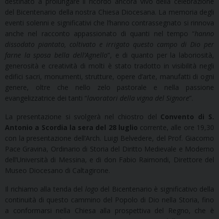
destinato a prolungare il ricordo ancora vivo della celebrazione
del Bicentenario della nostra Chiesa Diocesana. La memoria degli
eventi solenni e significativi che l’hanno contrassegnato si rinnova
anche nel racconto appassionato di quanti nel tempo “
hanno
dissodato piantato, coltivato e irrigato questo campo di Dio per
farne la sposa bella dell’Agnello
”, e di quanto per la laboriosità,
generosità e creatività di molti è stato tradotto in visibilità negli
edifici sacri, monumenti, strutture, opere d’arte, manufatti di ogni
genere, oltre che nello zelo pastorale e nella passione
evangelizzatrice dei tanti “
lavoratori della vigna del Signore
”.
La presentazione si svolgerà nel chiostro del
Convento di S.
Antonio a Scordia la sera del 28 luglio
corrente, alle ore 19,30
con la presentazione dell’Arch. Luigi Belvedere, del Prof. Giacomo
Pace Gravina, Ordinario di Storia del Diritto Medievale e Moderno
dell’Università di Messina, e di don Fabio Raimondi, Direttore del
Museo Diocesano di Caltagirone.
Il richiamo alla tenda del
logo
del Bicentenario è significativo della
continuità di questo cammino del Popolo di Dio nella Storia, fino
a conformarsi nella Chiesa alla prospettiva del Regno, che è