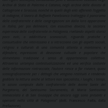
Archivi di Stato di Palermo e Catania, negli archivi delle diocesi di
Caltagirone e Siracusa, nonché in quelli degli enti afferenti l’oggetto
di indagine, il lavoro di Raffaele Panebianco tratteggia il panorama
delle confraternite e delle congregazioni sin dalla loro apparizione
in Italia, per poi delineare, con esaustiva dovizia, la secolare
esperienza delle confraternite in Palagonia, rivelando aspetti storici
poco noti, o addirittura sconosciuti, riguardo pratiche e
consuetudini che interessano e si intrecciano con gli aspetti sociali,
religiosi e culturali di una comunità attenta a mantenere, e
difendere, espressioni di devozione cultuale e popolare che
alimentano tradizione e senso di appartenenza collettiva.
Attraverso un’ampia contestualizzazione ed una verifica costante
delle informazioni rintracciate, l’autore riesce a far rivivere, quasi
scenograficamente per i dettagli che vengono restituiti e rendendo
godibile la lettura anche al lettore non specialista, i luoghi, i tempi,
le azioni compiute dalle confraternite delle Anime Sante del
Purgatorio, del Santissimo Sacramento, di Maria Santissima
Immacolata e di San Giuseppe che ancora oggi sono presenti e
operanti nella città di Palagonia”
(dott. Francesco Failla, dalla
Prefazione).