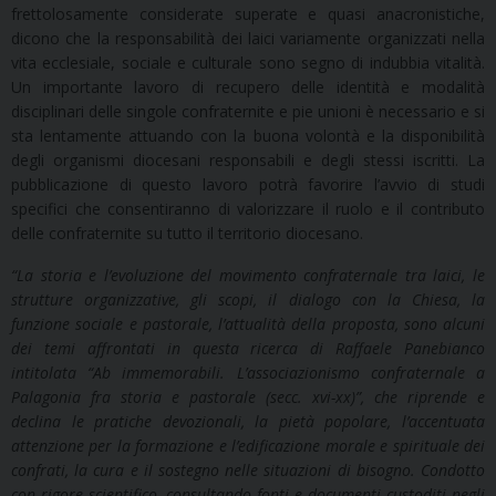
frettolosamente considerate superate e quasi anacronistiche,
dicono che la responsabilità dei laici variamente organizzati nella
vita ecclesiale, sociale e culturale sono segno di indubbia vitalità.
Un importante lavoro di recupero delle identità e modalità
disciplinari delle singole confraternite e pie unioni è necessario e si
sta lentamente attuando con la buona volontà e la disponibilità
degli organismi diocesani responsabili e degli stessi iscritti. La
pubblicazione di questo lavoro potrà favorire l’avvio di studi
specifici che consentiranno di valorizzare il ruolo e il contributo
delle confraternite su tutto il territorio diocesano.
“La storia e l’evoluzione del movimento confraternale tra laici, le
strutture organizzative, gli scopi, il dialogo con la Chiesa, la
funzione sociale e pastorale, l’attualità della proposta, sono alcuni
dei temi affrontati in questa ricerca di Raffaele Panebianco
intitolata “Ab immemorabili. L’associazionismo confraternale a
Palagonia fra storia e pastorale (secc. xvi-xx)”, che riprende e
declina le pratiche devozionali, la pietà popolare, l’accentuata
attenzione per la formazione e l’edificazione morale e spirituale dei
confrati, la cura e il sostegno nelle situazioni di bisogno. Condotto
con rigore scientifico, consultando fonti e documenti custoditi negli