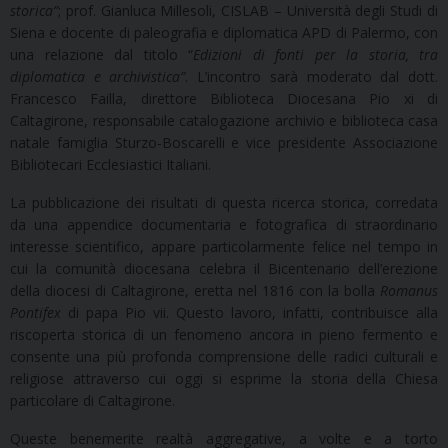
storica”
; prof. Gianluca Millesoli, CISLAB – Università degli Studi di
Siena e docente di paleografia e diplomatica APD di Palermo, con
una relazione dal titolo “
Edizioni di fonti per la storia, tra
diplomatica e archivistica”
. L’incontro sarà moderato dal dott.
Francesco Failla, direttore Biblioteca Diocesana Pio xi di
Caltagirone, responsabile catalogazione archivio e biblioteca casa
natale famiglia Sturzo-Boscarelli e vice presidente Associazione
Bibliotecari Ecclesiastici Italiani.
La pubblicazione dei risultati di questa ricerca storica, corredata
da una appendice documentaria e fotografica di straordinario
interesse scientifico, appare particolarmente felice nel tempo in
cui la comunità diocesana celebra il Bicentenario dell’erezione
della diocesi di Caltagirone, eretta nel 1816 con la bolla
Romanus
Pontifex
di papa Pio vii. Questo lavoro, infatti, contribuisce alla
riscoperta storica di un fenomeno ancora in pieno fermento e
consente una più profonda comprensione delle radici culturali e
religiose attraverso cui oggi si esprime la storia della Chiesa
particolare di Caltagirone.
Queste benemerite realtà aggregative, a volte e a torto