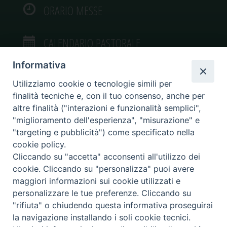
ORARIO MESSE
CALENDARIO PASTORALE
Informativa
Utilizziamo cookie o tecnologie simili per
finalità tecniche e, con il tuo consenso, anche per
VIDEOGALLERY
altre finalità ("interazioni e funzionalità semplici",
"miglioramento dell'esperienza", "misurazione" e
"targeting e pubblicità") come specificato nella
PHOTOGALLERY
cookie policy.
Cliccando su "accetta" acconsenti all'utilizzo dei
cookie. Cliccando su "personalizza" puoi avere
maggiori informazioni sui cookie utilizzati e
personalizzare le tue preferenze. Cliccando su
Diocesi di Caltagirone
"rifiuta" o chiudendo questa informativa proseguirai
Piazza San Francesco d’Assisi, 9 – tel. 0933.34186 – fax 0933.820590 e-mail:
la navigazione installando i soli cookie tecnici.
comunicazionisociali@diocesidicaltagirone.it