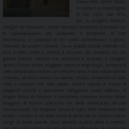
Chiesa dello Spirito Santo,
di ospitare la statua lignea
di San Cono. Nel 1873,
poi, su progetto dell’arch.
Margani da Mazzarino, venne ultimato il prospetto principale con
la sopraelevazione del campanile. Il prospetto, in stile
neoclassico, è suddiviso in tre ordini architettonici: il primo,
delineato da quattro colonne, ha un grande portale centrale con
arco a tutto sesto e cimosa; il secondo, più semplice, ha una
grande finestra centrale con architrave e timpano a triangolo
aperto; il terzo ordine, poggiato sopra un largo fregio, presenta la
cella campanaria a trifora con timpano curvo e due volute laterali.
L’interno, ad unica navata con abside, mostra semplicità sia nella
volta a tamburo che nelle pareti, mentre l’abside è ornato di
pregevoli stucchi e bassorilievi raffiguranti scene bibliche, di
Angelo Sesta da Niscemi. Il presbiterio conserva ancora l’altare
maggiore di marmo policromo del 1868, sormontato da una
nicchia murale con elegante statua di legno della Madonna delle
Grazie, e ornato ai lati dalle statue di gesso dei SS. Pietro e Paolo.
Lungo le pareti laterali, sono presenti quattro altari in marmo,
uno dei quali ospita una tela ad olio raffigurante le Anime del