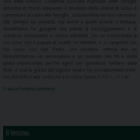
«via della Chie­sa». L’odierna Giornata regionale delle famiglie
dimostra in modo eloquente il desi­derio delle Chiese di Sicilia di
camminare accanto alle famiglie, sostenendole nel loro cammino.
Alle famiglie qui presenti, ma anche a quelle assenti o lontane,
desideria­mo far giungere una parola di incoraggiamento e di
speranza: nonostante le nostre in­fedeltà, Dio ha misericordia di
noi come con il popolo di Israele nel deserto, e si comporta con
noi come con San Paolo, che esclama: «Prima ero un
bestemmiatore, un persecutore e un violento. Ma mi è stata
usata misericordia, perché agivo per igno­ranza, lontano dalla
fede, e così la grazia del Signore nostro ha sovrabbondato insie­
me alla fede e alla carità che è in Cristo Gesù»
(1 Tm
1, 13-14)”.
Scarica l’omelia completa
Il Vescovo